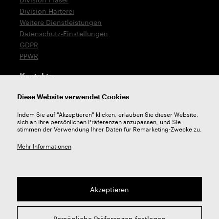
Division Härterei
Weitere Dienstleistungen
Datenschutz-Einstellungen
GDPR
PPWR
Kontakte
T: +420 576 777 519
Diese Website verwendet Cookies
E:
verkauf@zps-fn.cz
Indem Sie auf "Akzeptieren" klicken, erlauben Sie dieser Website,
sich an Ihre persönlichen Präferenzen anzupassen, und Sie
Technische Unterstützung
stimmen der Verwendung Ihrer Daten für Remarketing-Zwecke zu.
E:
unterstutzung@zps-fn.cz
Mehr Informationen
Akzeptieren
2026 © ZPS-FN a.s. | Alle rechte vorbehalten
Persönliche Präferenzen festlegen