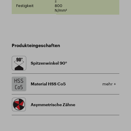
≤
800
N/mm²
Produkteingeschaften
Spitzenwinkel 90°
Material HSS Co5
mehr +
Asymmetrische Zähne