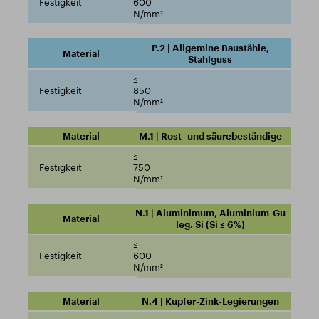
600
N/mm²
P.2 | Allgemine Baustähle,
Stahlguss
≤
850
N/mm²
M.1 | Rost- und säurebeständige
≤
750
N/mm²
N.1 | Aluminimum, Aluminium-Gu
leg. Si (Si ≤ 6%)
≤
600
N/mm²
N.4 | Kupfer-Zink-Legierungen