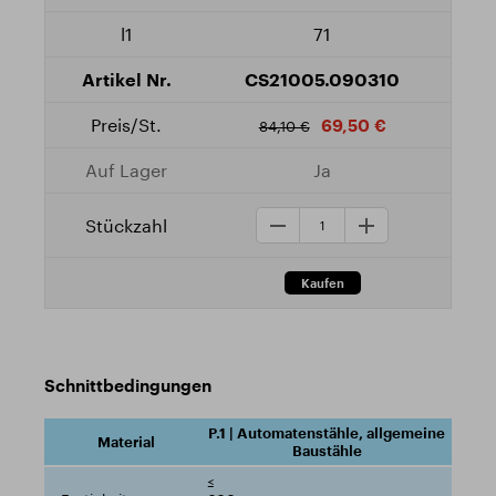
71
CS21005.090310
69,50 €
84,10 €
Ja
Schnittbedingungen
P.1 | Automatenstähle, allgemeine
Baustähle
≤