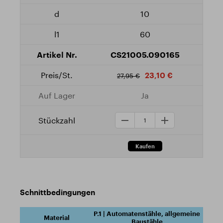
10
60
CS21005.090165
23,10 €
27,95 €
Ja
Schnittbedingungen
P.1 | Automatenstähle, allgemeine
Baustähle