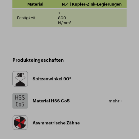
N.4 | Kupfer-Zink-Legierungen
≤
800
N/mm²
Produkteingeschaften
Spitzenwinkel 90°
Material HSS Co5
mehr +
Asymmetrische Zähne