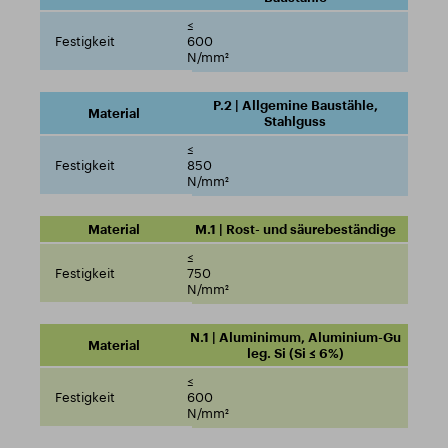
≤
600
N/mm²
P.2 | Allgemine Baustähle,
Stahlguss
≤
850
N/mm²
M.1 | Rost- und säurebeständige
≤
750
N/mm²
N.1 | Aluminimum, Aluminium-Gu
leg. Si (Si ≤ 6%)
≤
600
N/mm²