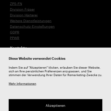
ZPS-FN
Division Fräser
Division Härterei
Weitere Dienstleistungen
Datenschutz-Einstellungen
GDPR
PPWR
Kontakte
T: +420 576 777 519
Diese Website verwendet Cookies
E:
verkauf@zps-fn.cz
Indem Sie auf "Akzeptieren" klicken, erlauben Sie dieser Website,
sich an Ihre persönlichen Präferenzen anzupassen, und Sie
Technische Unterstützung
stimmen der Verwendung Ihrer Daten für Remarketing-Zwecke zu.
E:
unterstutzung@zps-fn.cz
Mehr Informationen
Akzeptieren