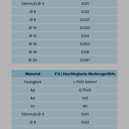
0.01
0.02
0.027
0.033
0.04
0.053
0.06
0.067
P.5 | Hochlegierte Werkzugstähle
≤ 1100 N/mm²
0,75xD
1xD
90
0.01
0.02