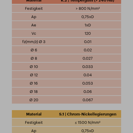
K.2 | Temperguss (> 240 HB)
> 800 N/mm²
0,75xD
1xD
120
0.01
0.02
0.027
0.033
0.04
0.053
0.06
0.067
S.1 | Chrom-Nickellegierungen
≤ 1500 N/mm²
0,75xD