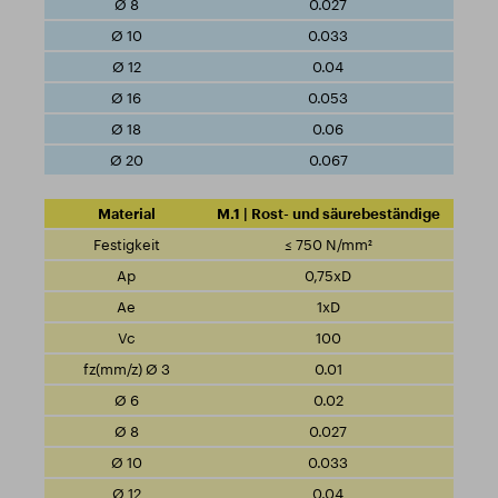
0.027
0.033
0.04
0.053
0.06
0.067
M.1 | Rost- und säurebeständige
≤ 750 N/mm²
0,75xD
1xD
100
0.01
0.02
0.027
0.033
0.04