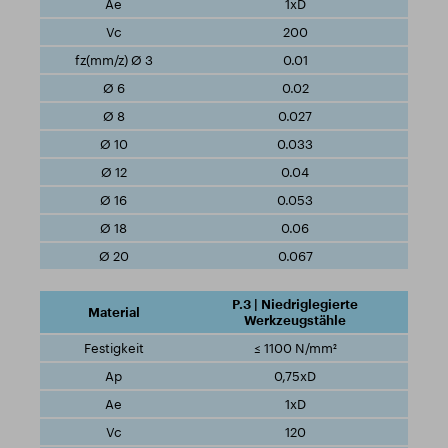
1xD
200
0.01
0.02
0.027
0.033
0.04
0.053
0.06
0.067
P.3 | Niedriglegierte
Werkzeugstähle
≤ 1100 N/mm²
0,75xD
1xD
120