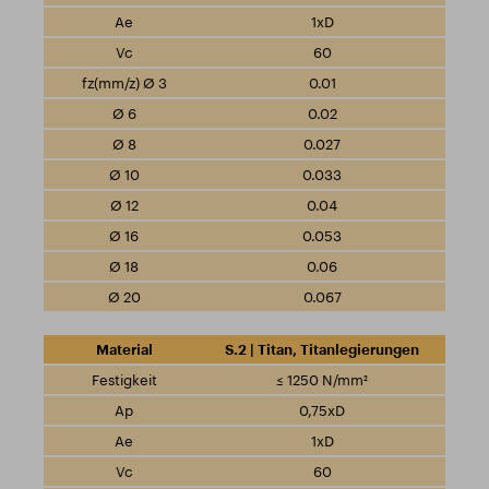
1xD
60
0.01
0.02
0.027
0.033
0.04
0.053
0.06
0.067
S.2 | Titan, Titanlegierungen
≤ 1250 N/mm²
0,75xD
1xD
60