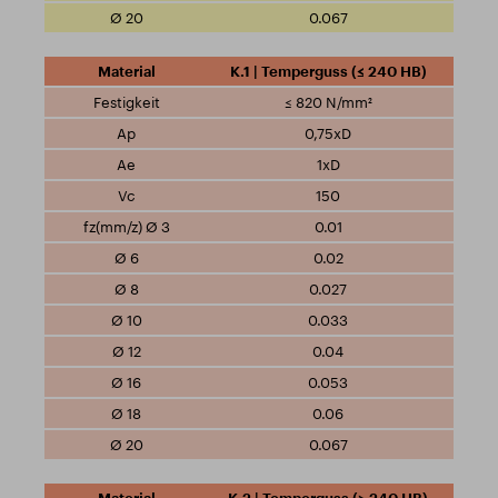
0.067
K.1 | Temperguss (≤ 240 HB)
≤ 820 N/mm²
0,75xD
1xD
150
0.01
0.02
0.027
0.033
0.04
0.053
0.06
0.067