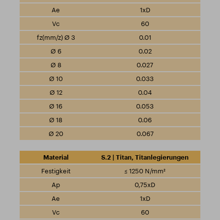
1xD
60
0.01
0.02
0.027
0.033
0.04
0.053
0.06
0.067
S.2 | Titan, Titanlegierungen
≤ 1250 N/mm²
0,75xD
1xD
60