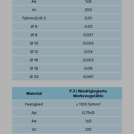
1xD
200
0.01
0.02
0.027
0.033
0.04
0.053
0.06
0.067
P.3 | Niedriglegierte
Werkzeugstähle
≤ 1100 N/mm²
0,75xD
1xD
120