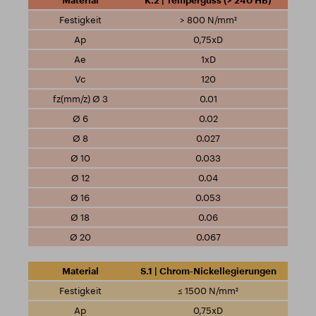
K.2 | Temperguss (> 240 HB)
> 800 N/mm²
0,75xD
1xD
120
0.01
0.02
0.027
0.033
0.04
0.053
0.06
0.067
S.1 | Chrom-Nickellegierungen
≤ 1500 N/mm²
0,75xD