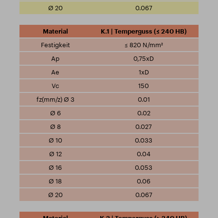
0.067
K.1 | Temperguss (≤ 240 HB)
≤ 820 N/mm²
0,75xD
1xD
150
0.01
0.02
0.027
0.033
0.04
0.053
0.06
0.067