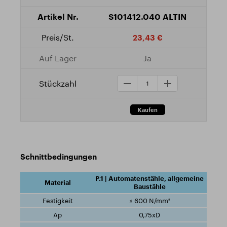
S101412.040 ALTIN
23,43 €
Ja
Schnittbedingungen
P.1 | Automatenstähle, allgemeine
Baustähle
≤ 600 N/mm²
0,75xD