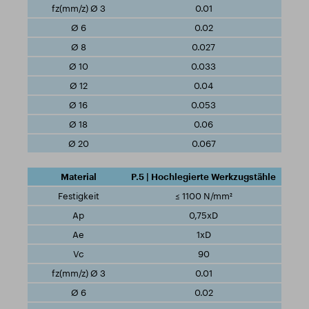
0.01
0.02
0.027
0.033
0.04
0.053
0.06
0.067
P.5 | Hochlegierte Werkzugstähle
≤ 1100 N/mm²
0,75xD
1xD
90
0.01
0.02