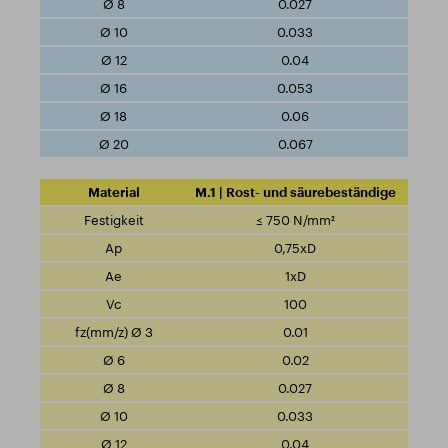
0.027
0.033
0.04
0.053
0.06
0.067
M.1 | Rost- und säurebeständige
≤ 750 N/mm²
0,75xD
1xD
100
0.01
0.02
0.027
0.033
0.04