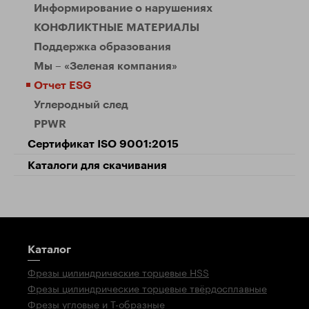
Информирование о нарушениях
КОНФЛИКТНЫЕ МАТЕРИАЛЫ
Поддержка образования
Мы – «Зеленая компания»
Отчет ESG
Углеродный след
PPWR
Сертификат ISO 9001:2015
Каталоги для скачивания
Путеводитель
Каталог
Фрезы цилиндрические торцевые HSS
Фрезы цилиндрические торцевые твёрдосплавные
Фрезы угловые и Т-образные