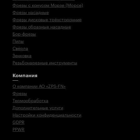
Фрезы с конусом Морзе (Mopce)
Фрезы насадные
Фрезы дисковые трёхсторонние
Фрезы образные насадные
Бор-фрезы
Пилы
Свёрла
Зенковка
Резьбонарезные инструменты
Компания
О компании АО «ZPS-FN»
Фрезы
Термообработка
Дополнительные услуги
Настройки конфиденциальности
GDPR
PPWR