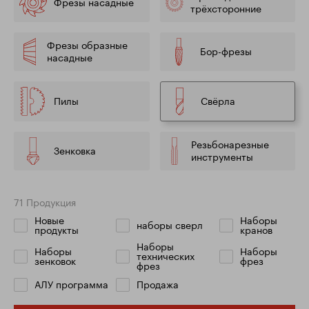
Фрезы насадные
трёхсторонние
Фрезы образные
Бор-фрезы
насадные
Пилы
Свёрла
Резьбонарезные
Зенковка
инструменты
71 Продукция
Новые
Наборы
наборы сверл
продукты
кранов
Наборы
Наборы
Наборы
технических
зенковок
фрез
фрез
АЛУ программа
Продажа