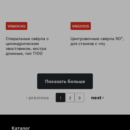
VN80045
VN50105
Cпиральные свёрла с
Центровочные свёрла 90°,
цилиндрическим
для станков с чпу
хвостовиком, екстра
длинные, тип T100
Показать больше
previous
next
1
2
3
Путеводитель
Каталог