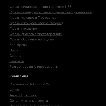
Фрезы цилиндрические торцевые HSS
Фрезы цилиндрические торцевые твёрдосплавные
Фрезы угловые и Т-образные
Фрезы с конусом Морзе (Mopce)
Фрезы насадные
Фрезы дисковые трёхсторонние
Фрезы образные насадные
Бор-фрезы
Пилы
Свёрла
Зенковка
Резьбонарезные инструменты
Компания
О компании АО «ZPS-FN»
Фрезы
Термообработка
Дополнительные услуги
Настройки конфиденциальности