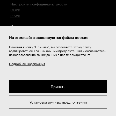
Настройки конфиденциальности
GDPR
PPWR
Контакты
T: +420 576 777 522
На этом сайте используются файлы цоокие
E:
sales@zps-fn.cz
Нажимая кнопку "Принять", вы позволяете этому сайту
адаптироваться к вашим личным предпочтениям и соглашаетесь
Техническая поддержка
на использование ваших данных в целях ремаркетинга.
E:
support@zps-fn.cz
Подробная информация
Принять
2026 © ZPS-FN a.s. | Все права защищены
Установка личных предпочтений
webdesign by
Studio 9