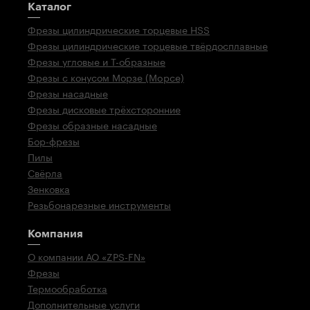
Путеводитель
Каталог
Фрезы цилиндрические торцевые HSS
Фрезы цилиндрические торцевые твёрдосплавные
Фрезы угловые и Т-образные
Фрезы с конусом Морзе (Mopce)
Фрезы насадные
Фрезы дисковые трёхсторонние
Фрезы образные насадные
Бор-фрезы
Пилы
Свёрла
Зенковка
Резьбонарезные инструменты
Компания
О компании АО «ZPS-FN»
Фрезы
Термообработка
Дополнительные услуги