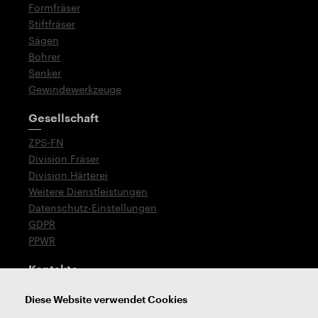
Formfräser
Stiftfräser
Sägen
Bohrer
Senker
Gewindewerkzeuge
Gesellschaft
ZPS-FN
Division Fräser
Division Härterei
Weitere Dienstleistungen
Datenschutz-Einstellungen
GDPR
PPWR
Kontakte
T: +420 576 777 519
Diese Website verwendet Cookies
E:
verkauf@zps-fn.cz