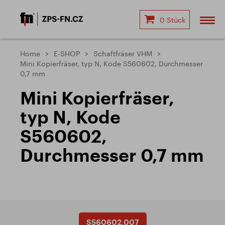
0 Stück
Home
E-SHOP
Schaftfräser VHM
Mini Kopierfräser, typ N, Kode S560602, Durchmesser
0,7 mm
Mini Kopierfräser,
typ N, Kode
S560602,
Durchmesser 0,7 mm
S560602.007