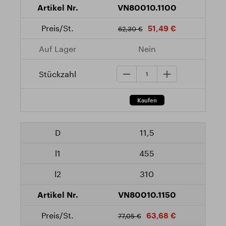
VN80010.1100
51,49 €
62,30 €
Nein
11,5
455
310
VN80010.1150
63,68 €
77,05 €