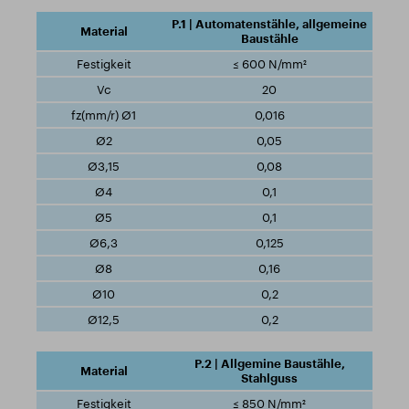
P.1 | Automatenstähle, allgemeine
Baustähle
≤ 600 N/mm²
20
0,016
0,05
0,08
0,1
0,1
0,125
0,16
0,2
0,2
P.2 | Allgemine Baustähle,
Stahlguss
≤ 850 N/mm²