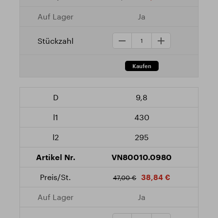
Ja
9,8
430
295
VN80010.0980
38,84 €
47,00 €
Ja