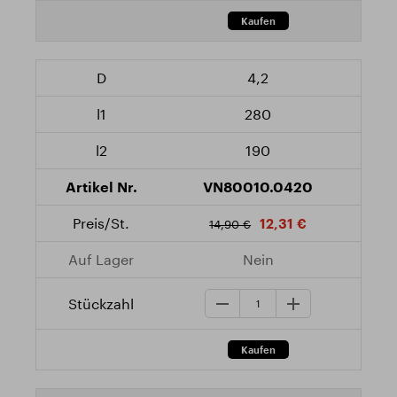
4,2
280
190
VN80010.0420
12,31 €
14,90 €
Nein