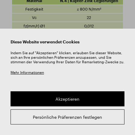
N.4 | Kupfer-Zink-Legierungen
≤ 800 N/mm²
22
0,012
0,032
Diese Website verwendet Cookies
0,05
0,063
Indem Sie auf "Akzeptieren" klicken, erlauben Sie dieser Website,
sich an Ihre persönlichen Präferenzen anzupassen, und Sie
0,063
stimmen der Verwendung Ihrer Daten für Remarketing-Zwecke zu.
0,08
Mehr Informationen
0,1
0,125
0,125
Akzeptieren
Berechnungen Schnittbedingungen
Persönliche Präferenzen festlegen
Produkteingeschaften