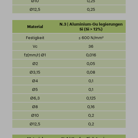
0,25
0,25
N.3 | Aluminium-Gu legierungen
Si (Si > 12%)
≤ 600 N/mm²
36
0,016
0,05
0,08
0,1
0,1
0,125
0,16
0,2
0,2