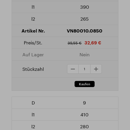
390
265
VN80010.0850
32,69 €
39,55 €
Nein
9
410
280