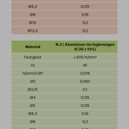
0,125
0,16
0,2
0,2
N.2 | Aluminium-Gu legierungen
Si (Si ≤ 12%)
≤ 600 N/mm²
45
0,018
0,063
0,1
0,125
0,125
0,16
0,2