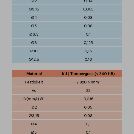
0,04
0,063
0,08
0,08
0,1
0,125
0,16
0,16
K.1 | Temperguss (≤ 240 HB)
≤ 820 N/mm²
22
0,016
0,05
0,08
0,1
0,1