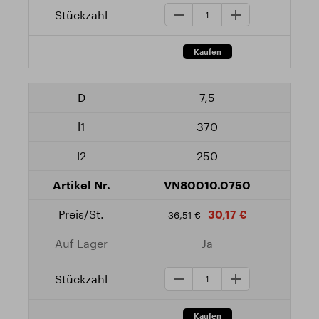
7,5
370
250
VN80010.0750
30,17 €
36,51 €
Ja