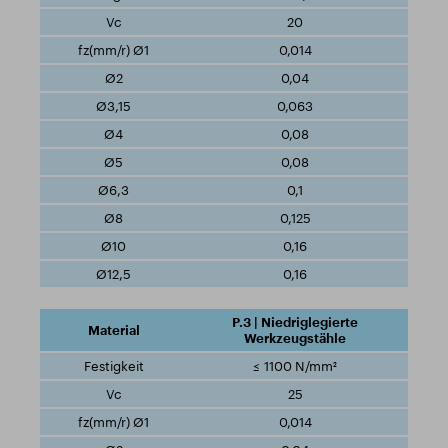
20
0,014
0,04
0,063
0,08
0,08
0,1
0,125
0,16
0,16
P.3 | Niedriglegierte
Werkzeugstähle
≤ 1100 N/mm²
25
0,014