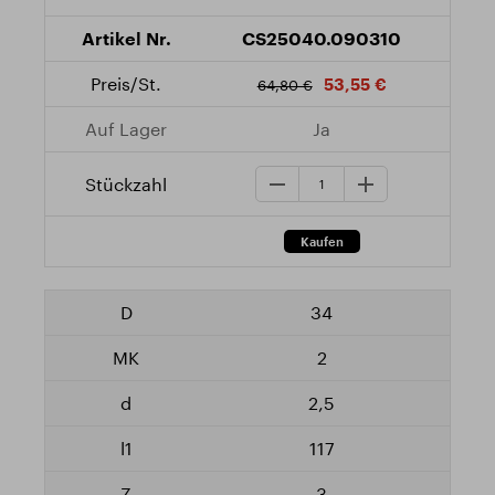
CS25040.090310
53,55 €
64,80 €
Ja
34
2
2,5
117
3