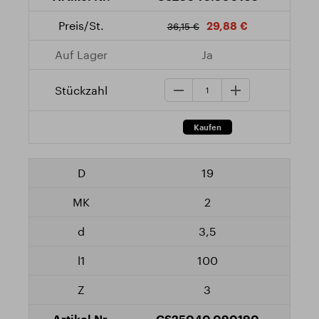
29,88 €
36,15 €
Ja
19
2
3,5
100
3
CS25040.090190