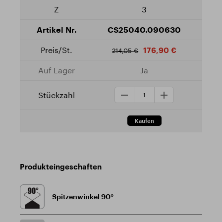
3
CS25040.090630
176,90 €
214,05 €
Ja
Produkteingeschaften
Spitzenwinkel 90°