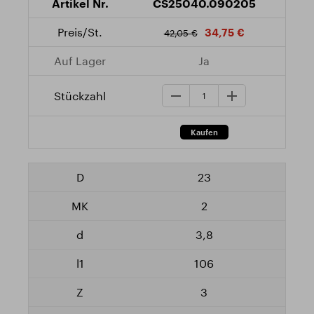
CS25040.090205
34,75 €
42,05 €
Ja
23
2
3,8
106
3