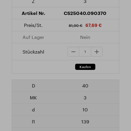
3
CS25040.090370
67,69 €
81,90 €
Nein
40
3
10
139