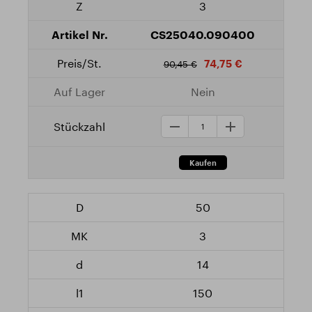
3
CS25040.090400
74,75 €
90,45 €
Nein
50
3
14
150