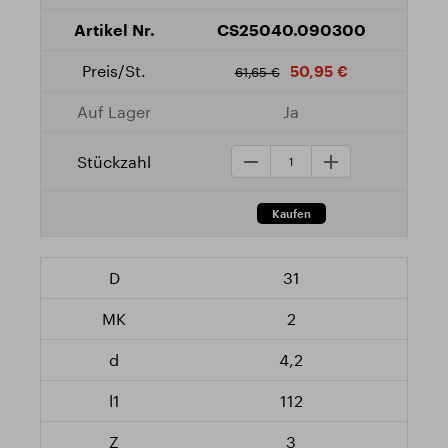
CS25040.090300
50,95 €
61,65 €
Ja
31
2
4,2
112
3