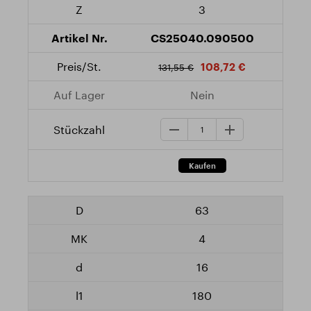
3
CS25040.090500
108,72 €
131,55 €
Nein
63
4
16
180