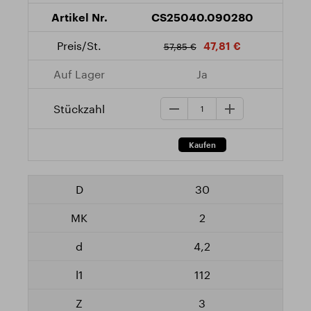
CS25040.090280
47,81 €
57,85 €
Ja
30
2
4,2
112
3