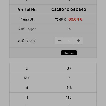
CS25040.090340
60,04 €
72,65 €
Ja
37
2
4,8
118