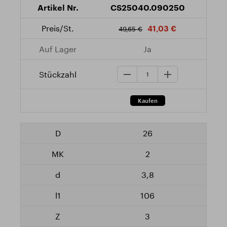
CS25040.090250
41,03 €
49,65 €
Ja
26
2
3,8
106
3