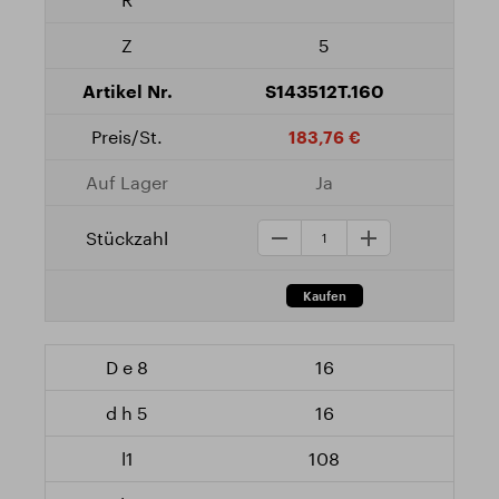
5
S143512T.160
183,76 €
Ja
16
16
108