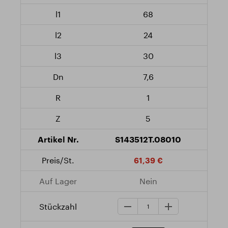
68
24
30
7,6
1
5
S143512T.08010
61,39 €
Nein