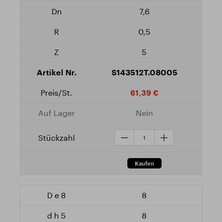
7,6
0,5
5
S143512T.08005
61,39 €
Nein
8
8