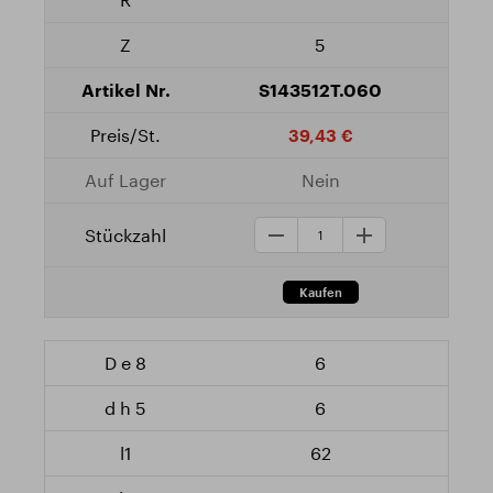
5
S143512T.060
39,43 €
Nein
6
6
62