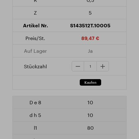
5
S143512T.10005
89,47 €
Ja
10
10
80