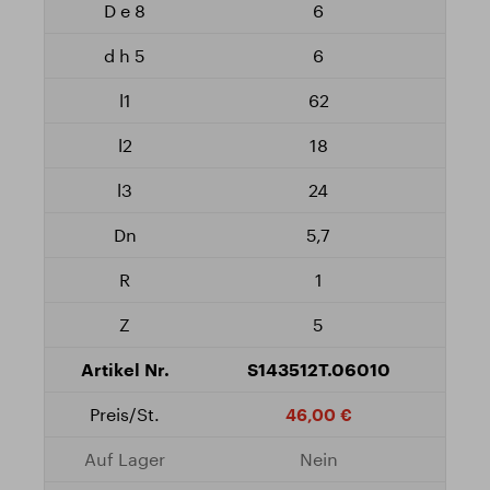
6
6
62
18
24
5,7
1
5
S143512T.06010
46,00 €
Nein