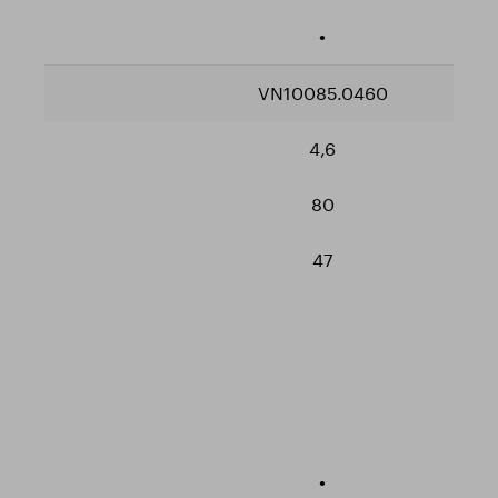
•
VN10085.0460
4,6
80
47
•