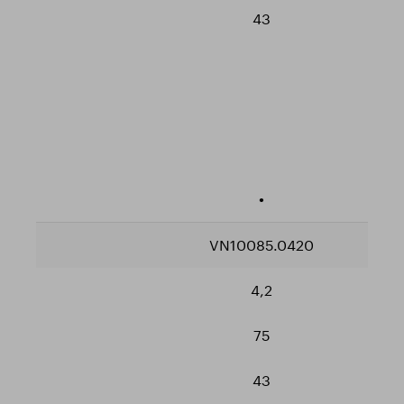
43
•
VN10085.0420
4,2
75
43