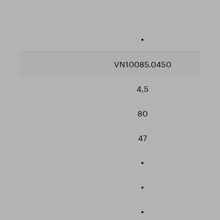
•
VN10085.0450
4,5
80
47
•
•
•