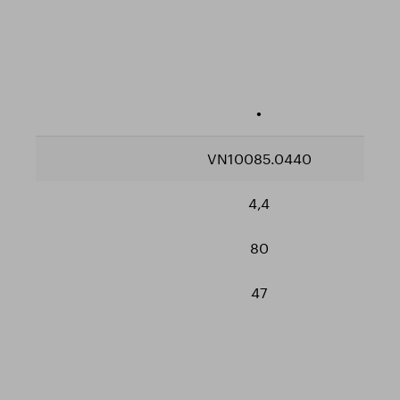
•
VN10085.0440
4,4
80
47