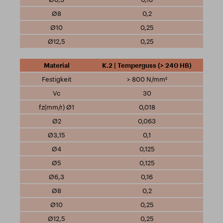
0,2
0,25
0,25
K.2 | Temperguss (> 240 HB)
> 800 N/mm²
30
0,018
0,063
0,1
0,125
0,125
0,16
0,2
0,25
0,25