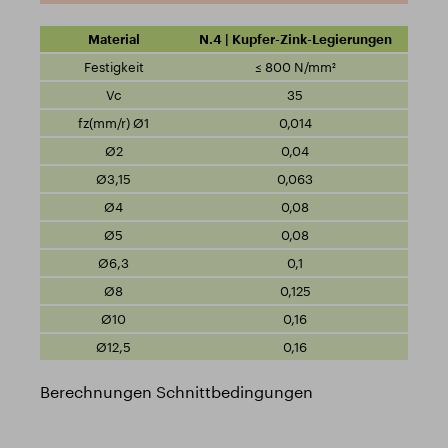
N.4 | Kupfer-Zink-Legierungen
≤ 800 N/mm²
35
0,014
0,04
0,063
0,08
0,08
0,1
0,125
0,16
0,16
Berechnungen Schnittbedingungen