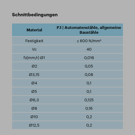
Schnittbedingungen
P.1 | Automatenstähle, allgemeine
Baustähle
≤ 600 N/mm²
40
0,016
0,05
0,08
0,1
0,1
0,125
0,16
0,2
0,2