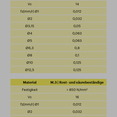
14
0,012
0,032
0,05
0,063
0,063
0,8
0,1
0,125
0,125
M.3 | Rost- und säurebeständige
> 850 N/mm²
16
0,012
0,032