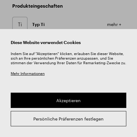
Produkteingeschaften
Typ Ti
mehr +
Diese Website verwendet Cookies
Spitzenanschliffe - Form N
mehr +
Indem Sie auf "Akzeptieren" klicken, erlauben Sie dieser Website,
sich an Ihre persönlichen Präferenzen anzupassen, und Sie
stimmen der Verwendung Ihrer Daten für Remarketing-Zwecke zu.
Bohrtiefe 5xD
Mehr Informationen
Material HSS Co5
mehr +
Akzeptieren
Werkzeuggeometrie
mehr +
Persönliche Präferenzen festlegen
Spitzenwinkel 130°