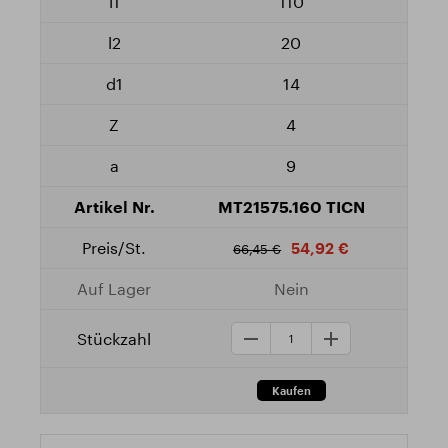
110
20
14
4
9
MT21575.160 TICN
54,92 €
66,45 €
Nein