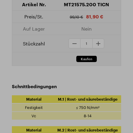
MT21575.200 TICN
81,90 €
99,10 €
Nein
Schnittbedingungen
M.1 | Rost- und säurebeständige
≤ 750 N/mm²
8-14
M.2 | Rost- und säurebeständige