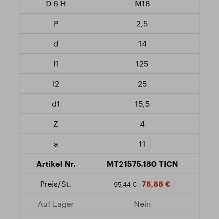
M18
2,5
14
125
25
15,5
4
11
MT21575.180 TICN
78,88 €
95,44 €
Nein