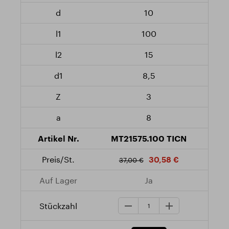
10
100
15
8,5
3
8
MT21575.100 TICN
30,58 €
37,00 €
Ja