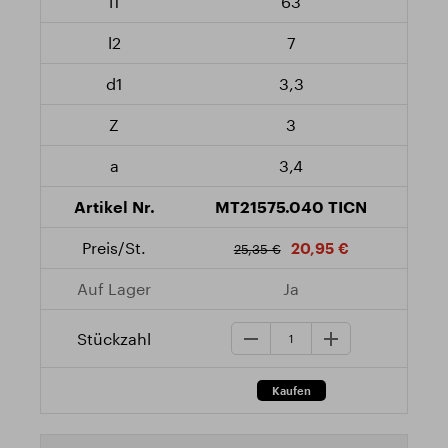
63
7
3,3
3
3,4
MT21575.040 TICN
20,95 €
25,35 €
Ja