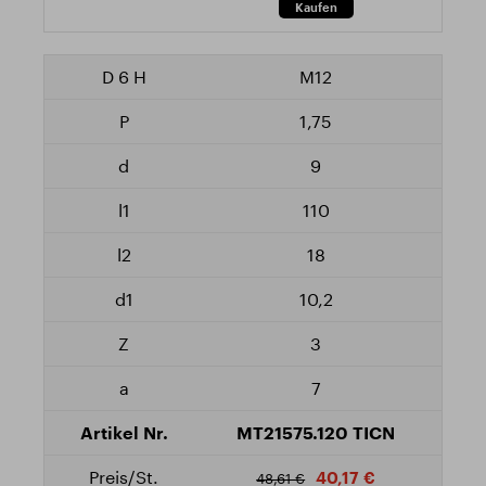
M12
1,75
9
110
18
10,2
3
7
MT21575.120 TICN
40,17 €
48,61 €