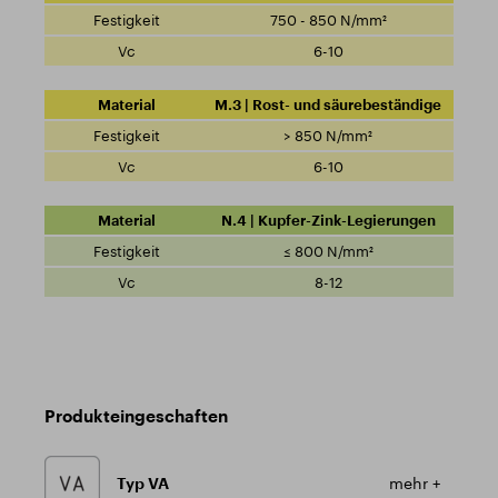
750 - 850 N/mm²
6-10
M.3 | Rost- und säurebeständige
> 850 N/mm²
6-10
N.4 | Kupfer-Zink-Legierungen
≤ 800 N/mm²
8-12
Produkteingeschaften
Typ VA
mehr +