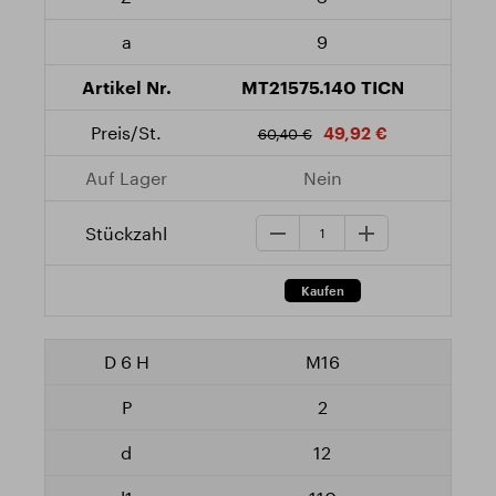
9
MT21575.140 TICN
49,92 €
60,40 €
Nein
M16
2
12