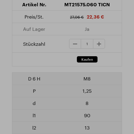
MT21575.060 TICN
22,36 €
27,06 €
Ja
M8
1,25
8
90
13