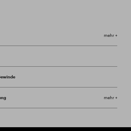
mehr +
 Gewinde
ung
mehr +