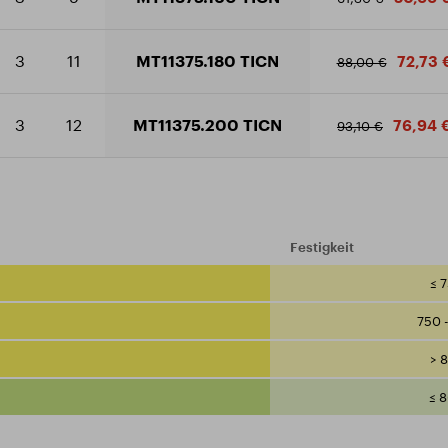
3
11
MT11375.180 TICN
72,73 
88,00 €
3
12
MT11375.200 TICN
76,94 
93,10 €
Festigkeit
≤ 
750 
> 
≤ 