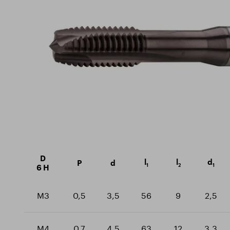
Nachhaltigkeit
Zertif
Schaftfräser
Ausbildungszentrum
Gesch
technische Fräsmaschinen
Downlo
Bohrer
Einfädler
D
l
l
d
P
d
1
2
1
6 H
M3
0,5
3,5
56
9
2,5
M4
0,7
4,5
63
12
3,3