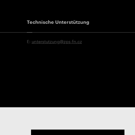
Technische Unterstützung
E:
unterstutzung@zps-fn.cz