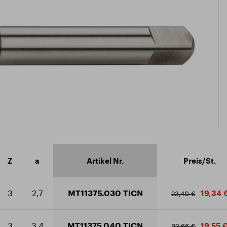
ikat ISO 9001:2015
äftsbedingungen
ad Katalog
Z
a
Artikel Nr.
Preis/St.
3
2,7
MT11375.030 TICN
19,34 
23,40 €
3
3,4
MT11375.040 TICN
19,55 
23,66 €