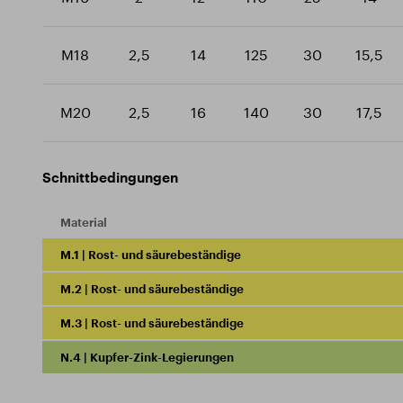
M18
2,5
14
125
30
15,5
M20
2,5
16
140
30
17,5
Schnittbedingungen
Material
M.1 | Rost- und säurebeständige
M.2 | Rost- und säurebeständige
M.3 | Rost- und säurebeständige
N.4 | Kupfer-Zink-Legierungen