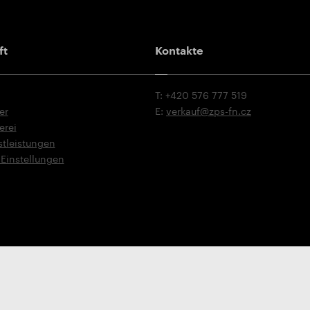
ft
Kontakte
T: +420 576 777 519
er
E:
verkauf@zps-fn.cz
erei
stleistungen
Einstellungen