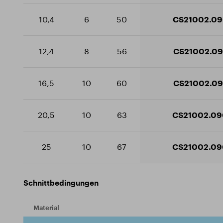
10,4
6
50
CS21002.09
12,4
8
56
CS21002.09
16,5
10
60
CS21002.09
20,5
10
63
CS21002.09
25
10
67
CS21002.09
Schnittbedingungen
Material