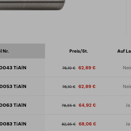
ikat ISO 9001:2015
äftsbedingungen
ad Katalog
l Nr.
Preis/St.
Auf L
0043 TiAlN
Nei
62,89 €
76,10 €
0053 TiAlN
Nei
62,89 €
76,10 €
0063 TiAlN
Ja
64,92 €
78,55 €
0083 TiAlN
Ja
68,06 €
82,35 €