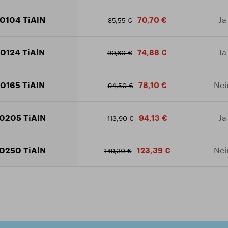
0104 TiAlN
Ja
70,70 €
85,55 €
0124 TiAlN
Ja
74,88 €
90,60 €
0165 TiAlN
Nei
78,10 €
94,50 €
0205 TiAlN
Ja
94,13 €
113,90 €
0250 TiAlN
Nei
123,39 €
149,30 €