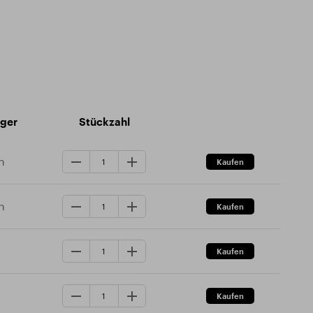
ager
Stückzahl
n
n