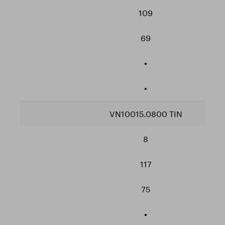
109
69
•
•
VN10015.0800 TIN
8
117
75
•