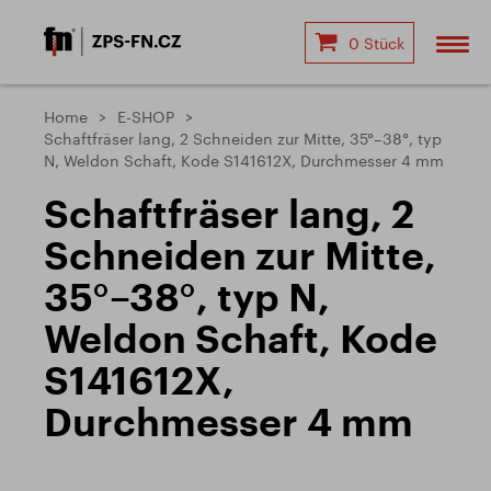
0 Stück
Home
E-SHOP
Schaftfräser lang, 2 Schneiden zur Mitte, 35°–38°, typ
N, Weldon Schaft, Kode S141612X, Durchmesser 4 mm
Schaftfräser lang, 2
Schneiden zur Mitte,
35°–38°, typ N,
Weldon Schaft, Kode
S141612X,
Durchmesser 4 mm