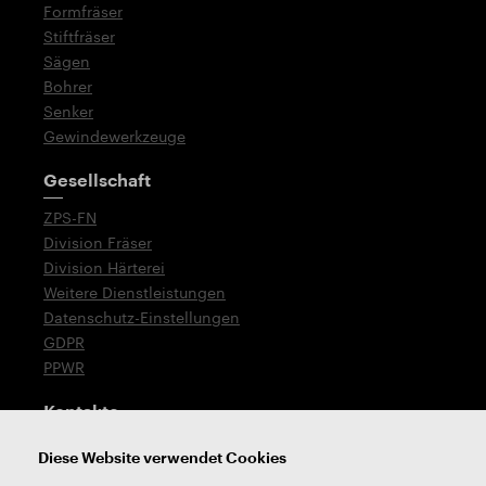
Formfräser
Stiftfräser
Sägen
Bohrer
Senker
Gewindewerkzeuge
Gesellschaft
ZPS-FN
Division Fräser
Division Härterei
Weitere Dienstleistungen
Datenschutz-Einstellungen
GDPR
PPWR
Kontakte
T: +420 576 777 519
Diese Website verwendet Cookies
E:
verkauf@zps-fn.cz