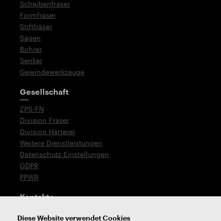
Scheibenfräser
Formfräser
Stiftfräser
Sägen
Bohrer
Senker
Gewindewerkzeuge
Gesellschaft
ZPS-FN
Division Fräser
Division Härterei
Weitere Dienstleistungen
Datenschutz-Einstellungen
GDPR
PPWR
Kontakte
T: +420 576 777 519
Diese Website verwendet Cookies