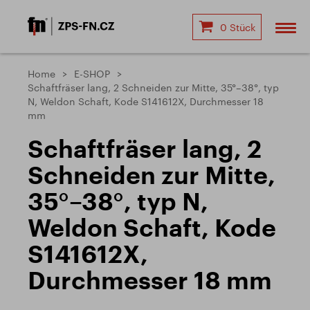
0 Stück
Home
E-SHOP
Schaftfräser lang, 2 Schneiden zur Mitte, 35°–38°, typ
N, Weldon Schaft, Kode S141612X, Durchmesser 18
mm
Schaftfräser lang, 2
Schneiden zur Mitte,
35°–38°, typ N,
Weldon Schaft, Kode
S141612X,
Durchmesser 18 mm