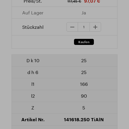
97,07 €
117,45 €
Ja
25
25
166
90
5
141618.250 TiAlN