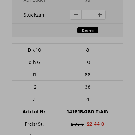
8
10
88
38
4
141618.080 TiAlN
22,44 €
27,15 €