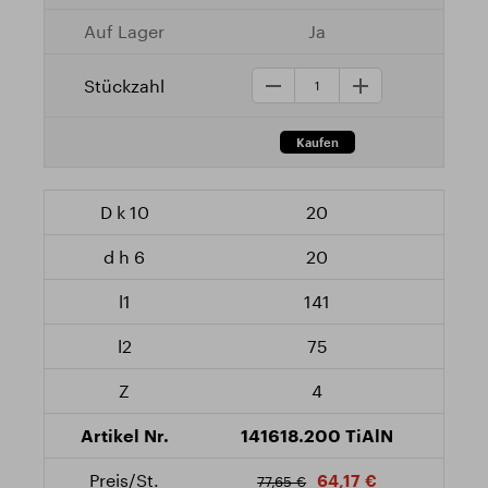
Ja
20
20
141
75
4
141618.200 TiAlN
64,17 €
77,65 €