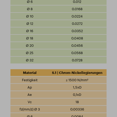
0.012
0.0168
0.0224
0.0272
0.0352
0.0408
0.0456
0.0568
0.0728
S.1 | Chrom-Nickellegierungen
≤ 1500 N/mm²
1,5xD
0,1xD
18
0.00336
0.0084