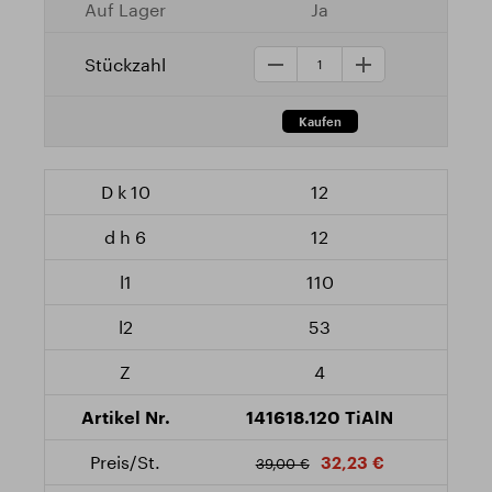
Ja
12
12
110
53
4
141618.120 TiAlN
32,23 €
39,00 €