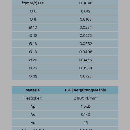
0.0048
0.012
0.0168
0.0224
0.0272
0.0352
0.0408
0.0456
0.0568
0.0728
P.4 | Vergütungsstähle
≤ 900 N/mm²
1,5xD
0,1xD
45