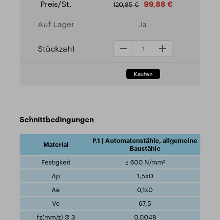
99,88 €
120,85 €
Ja
Schnittbedingungen
P.1 | Automatenstähle, allgemeine
Baustähle
≤ 600 N/mm²
1,5xD
0,1xD
67,5
0.0048