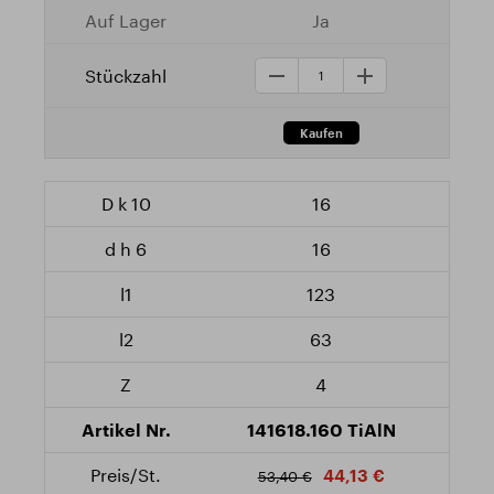
Ja
16
16
123
63
4
141618.160 TiAlN
44,13 €
53,40 €