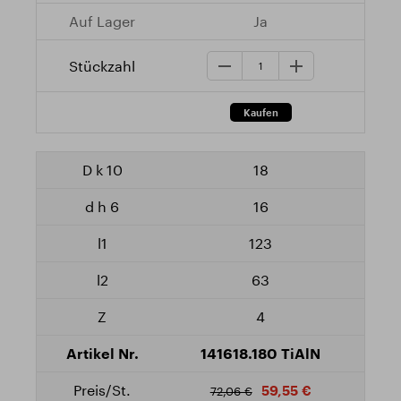
Ja
18
16
123
63
4
141618.180 TiAlN
59,55 €
72,06 €