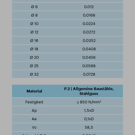
0.012
0.0168
0.0224
0.0272
0.0352
0.0408
0.0456
0.0568
0.0728
P.2 | Allgemine Baustähle,
Stahlguss
≤ 850 N/mm²
1,5xD
0,1xD
58,5