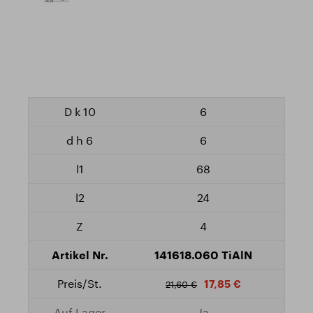
6
6
68
24
4
141618.060 TiAlN
17,85 €
21,60 €
Ja