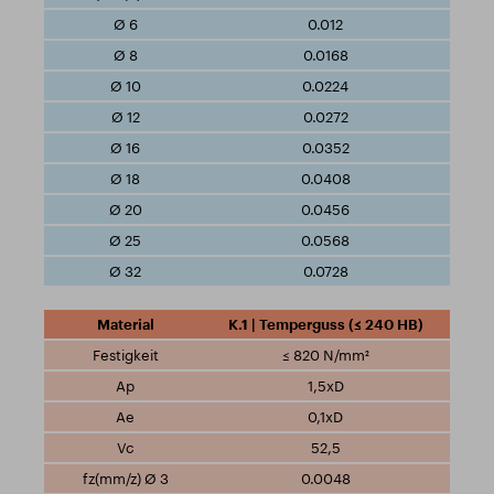
0.012
0.0168
0.0224
0.0272
0.0352
0.0408
0.0456
0.0568
0.0728
K.1 | Temperguss (≤ 240 HB)
≤ 820 N/mm²
1,5xD
0,1xD
52,5
0.0048