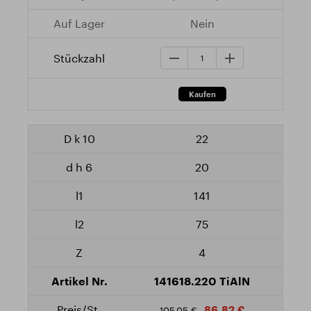
Nein
22
20
141
75
4
141618.220 TiAlN
86,82 €
105,05 €