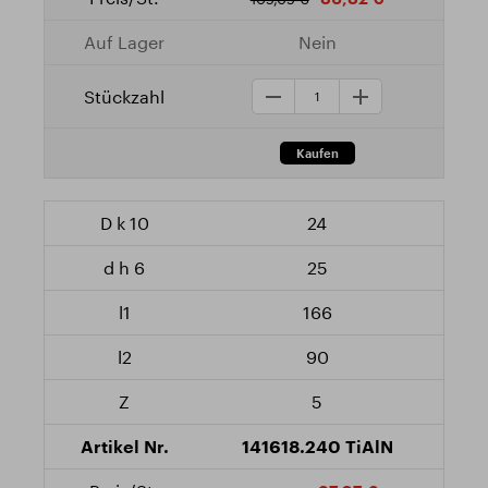
Nein
24
25
166
90
5
141618.240 TiAlN