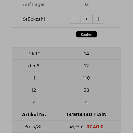
Ja
14
12
110
53
4
141618.140 TiAlN
37,40 €
45,25 €