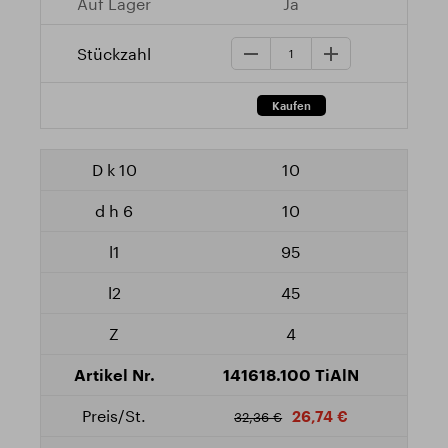
Ja
10
10
95
45
4
141618.100 TiAlN
26,74 €
32,36 €