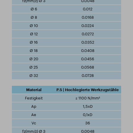
0.0048
0.012
0.0168
0.0224
0.0272
0.0352
0.0408
0.0456
0.0568
0.0728
P.5 | Hochlegierte Werkzugstähle
≤ 1100 N/mm²
1,5xD
0,1xD
36
0.0048