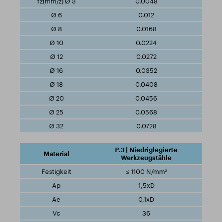
0.0048
0.012
0.0168
0.0224
0.0272
0.0352
0.0408
0.0456
0.0568
0.0728
P.3 | Niedriglegierte
Werkzeugstähle
≤ 1100 N/mm²
1,5xD
0,1xD
36