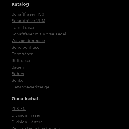
Wegweiser
Katalog
Schaftfräser HSS
Schaftfräser VHM
Form Fräser
Schaftfäser mit Morse Kegel
Walzenstirnfräser
Scheibenfräser
Formfräser
Stiftfräser
Sägen
Bohrer
Senker
Gewindewerkzeuge
Gesellschaft
ZPS-FN
Division Fräser
Division Härterei
Weitere Dienstleistungen