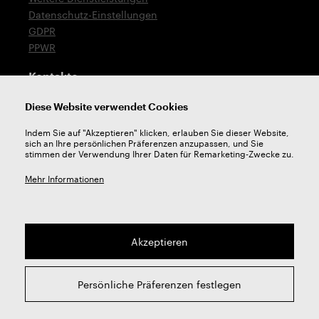
Datenschutz-Einstellungen
GDPR
PPWR
Kontakte
T: +420 576 777 519
Diese Website verwendet Cookies
E:
verkauf@zps-fn.cz
Indem Sie auf "Akzeptieren" klicken, erlauben Sie dieser Website,
sich an Ihre persönlichen Präferenzen anzupassen, und Sie
Technische Unterstützung
stimmen der Verwendung Ihrer Daten für Remarketing-Zwecke zu.
E:
unterstutzung@zps-fn.cz
Mehr Informationen
Akzeptieren
2026 © ZPS-FN a.s. | Alle rechte vorbehalten
Persönliche Präferenzen festlegen
webdesign by
Studio 9