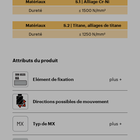
S.1 | Alliage Cr-Ni
≤ 1500 N/mm²
S.2 | Titane, alliages de titane
≤ 1250 N/mm²
Attributs du produit
Elément de fixation
plus +
Directions possibles de mouvement
Typ de MX
plus +