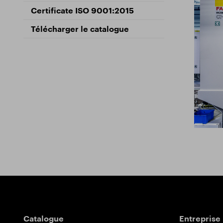
Fraises
La durabilité
Certif
Certificate ISO 9001:2015
Fraises lime rotative
Centre de formation
Téléch
Télécharger le catalogue
Forets
Enfileurs
Poteau indicateur
Catalogue
Entreprise