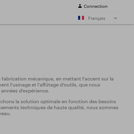
Connection
Français
s à queue conique
Fraises à deux tailles à axe
 morse)
horizontal
 et calculs
e
s
Forets
ons de coupe des
Sale
fabrication mécanique, en mettant l'accent sur la
ons de coupe des
ment l'usinage et l'affûtage d'outils, que nous
 années d'expérience.
SERVICES
hons la solution optimale en fonction des besoins
quipements techniques de haute qualité, nous sommes
veau.