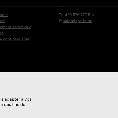
 nous
T: +420 576 777 510
ses
E:
sales@zps-fn.cz
itement Thermique
es
e confidentialité
 s’adapter à vos
à des fins de