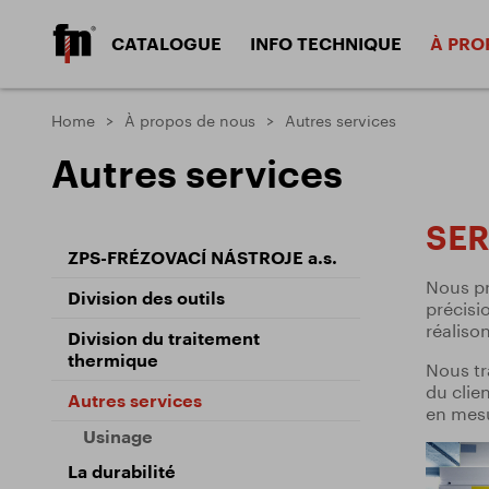
CATALOGUE
INFO TECHNIQUE
À PRO
Fraises à queue HSS
Fraises à qu
Home
À propos de nous
Autres services
Matériaux
Concep
Autres services
Matériaux
Revêt
Fraises à trois tailles
Fraises d‘ang
Matériaux usinés
Types d
SER
Types 
ZPS-FRÉZOVACÍ NÁSTROJE a.s.
Fraises coniques à
Outils de fil
chanfreiner
Nous pr
Types 
Division des outils
précisio
Types 
réaliso
Division du traitement
DIVISION DES OUTILS
DIVI
thermique
Nous tr
du clie
Autres services
en mesu
Usinage
Problèmes et solutions
ZPS-FRÉZOVACÍ NÁSTROJE a.s.
Docum
La durabilité