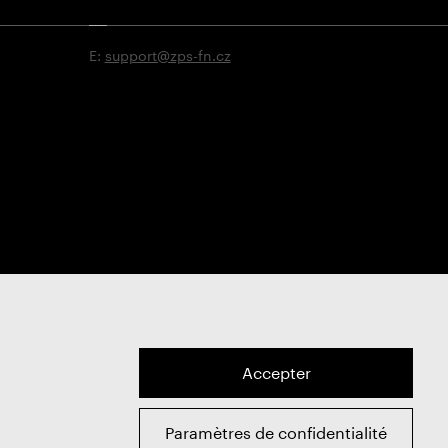
E:
support@zps-fn.cz
Accepter
Paramètres de confidentialité