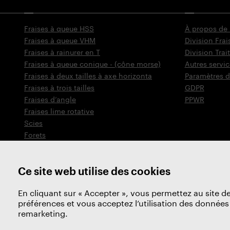
Fraises à queue HSS
À propos de
Fraises à queue VHM
Division Frai
Fraises à rainurer en T
Division Tra
Fraises à queue conique - (cône morse)
Autres servic
Fraises à deux tailles à axe horizonta
Paramètres d
Fraises à trois tailles
GDPR
Fraises d‘angle
PPWR
Fraises lime rotative
Scies
Forets
Fraises coniques à chanfreiner
Outils de filetage
Ce site web utilise des cookies
En cliquant sur « Accepter », vous permettez au site de
préférences et vous acceptez l’utilisation des données 
remarketing.