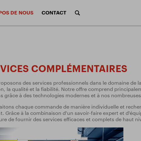
POS DE NOUS
CONTACT
Fraise
eue VHM
Fraises à rainurer en T
(cône
tion des outils
Conditions de coupe
ements
Conditions d’usinag
le
Fraises lime rotative
Scie
e fraises
Calculs des conditi
VICES COMPLÉMENTAIRES
de lames de scie
fraises
etage
ALU program
Sets
oposons des services professionnels dans le domaine de la 
de forets
Calculs des conditi
n, la qualité et la fiabilité. Notre offre comprend principale
de robinets
forets
ns grâce à des technologies modernes et à nos nombreuses
SION DU TRAITEMENT THERMIQUE
AUTRES 
aitons chaque commande de manière individuelle et recherc
nt. Grâce à la combinaison d'un savoir-faire expert et d'é
re de fournir des services efficaces et complets de haut ni
ents