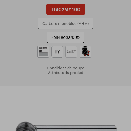
T1402MY.100
Carbure monobloc (VHM)
~DIN 8033/KUD
Conditions de coupe
Attributs du produit