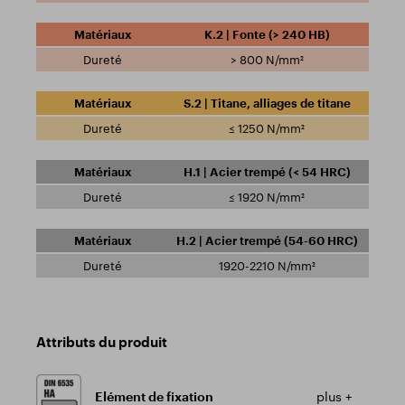
K.2 | Fonte (> 240 HB)
> 800 N/mm²
S.2 | Titane, alliages de titane
≤ 1250 N/mm²
H.1 | Acier trempé (< 54 HRC)
≤ 1920 N/mm²
H.2 | Acier trempé (54-60 HRC)
1920-2210 N/mm²
Attributs du produit
Elément de fixation
plus +