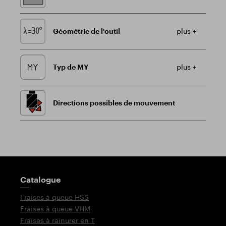
Géométrie de l'outil
plus +
Typ de MY
plus +
Directions possibles de mouvement
Poteau indicateur
Catalogue
Fraises à queue HSS
Fraises à queue VHM
Fraises à rainurer en T