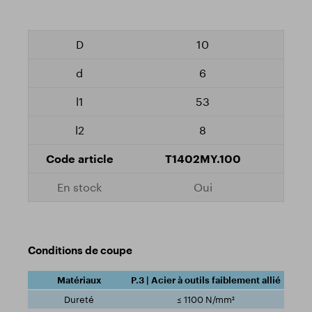
10
6
53
8
T1402MY.100
Oui
Conditions de coupe
P.3 | Acier à outils faiblement allié
≤ 1100 N/mm²