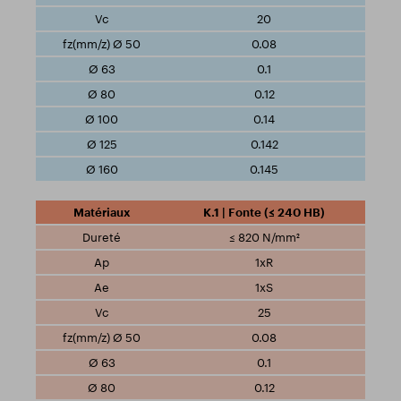
20
0.08
0.1
0.12
0.14
0.142
0.145
K.1 | Fonte (≤ 240 HB)
≤ 820 N/mm²
1xR
1xS
25
0.08
0.1
0.12