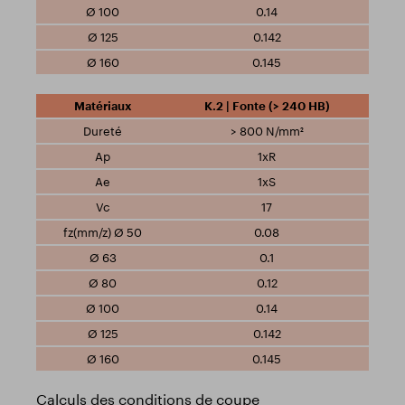
0.14
0.142
0.145
K.2 | Fonte (> 240 HB)
> 800 N/mm²
1xR
1xS
17
0.08
0.1
0.12
0.14
0.142
0.145
Calculs des conditions de coupe