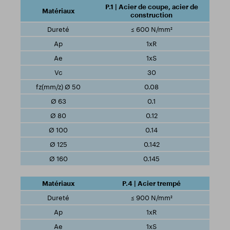
P.1 | Acier de coupe, acier de
construction
≤ 600 N/mm²
1xR
1xS
30
0.08
0.1
0.12
0.14
0.142
0.145
P.4 | Acier trempé
≤ 900 N/mm²
1xR
1xS