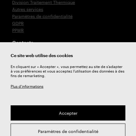
Division Traitement Thermique
Autres services
Paramètres de confidentialité
GDPR
PPWR
Contacts
T: +420 576 777 510
Ce site web utilise des cookies
E:
sales@zps-fn.cz
En cliquant sur « Accepter », vous permettez au site de s’adapter
à vos préférences et vous acceptez l’utilisation des données à des
Support technique
fins de remarketing.
E:
support@zps-fn.cz
Plus d'informations
Accepter
2026 © ZPS-FN a.s. | Tous droits réservés
Paramètres de confidentialité
webdesign by
Studio 9