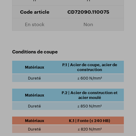
CD72090.110075
Non
Conditions de coupe
P.1 | Acier de coupe, acier de
construction
≤ 600 N/mm²
P.2 | Acier de construction et
acier moulé
≤ 850 N/mm²
K.1 | Fonte (≤ 240 HB)
≤ 820 N/mm²