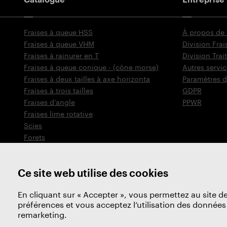
Fraises à queue HSS
À propos de
Fraises à queue VHM
Division Frai
Fraises à rainurer en T
Division Tra
Fraises à queue conique - (cône morse)
Autres servic
Fraises à deux tailles à axe horizonta
Paramètres d
Fraises à trois tailles
GDPR
Fraises d‘angle
PPWR
Fraises lime rotative
Scies
Forets
Fraises coniques à chanfreiner
Outils de filetage
Ce site web utilise des cookies
En cliquant sur « Accepter », vous permettez au site de
préférences et vous acceptez l’utilisation des données 
remarketing.