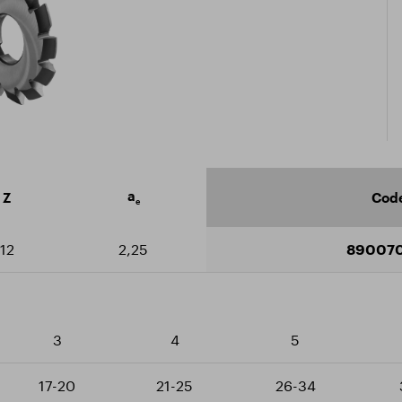
icate ISO 9001:2015
arger le catalogue
a
Z
Code
e
12
2,25
890070
3
4
5
17-20
21-25
26-34