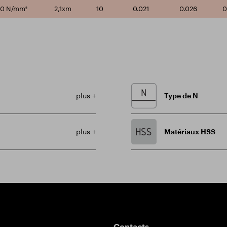
00 N/mm²
2,1xm
10
0.021
0.026
0
plus +
Type de N
plus +
Matériaux HSS
Contacts