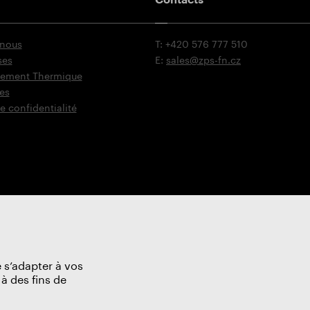
 nous
T: +420 576 777 510
ses
E:
sales@zps-fn.cz
itement Thermique
es
e confidentialité
 s’adapter à vos
à des fins de