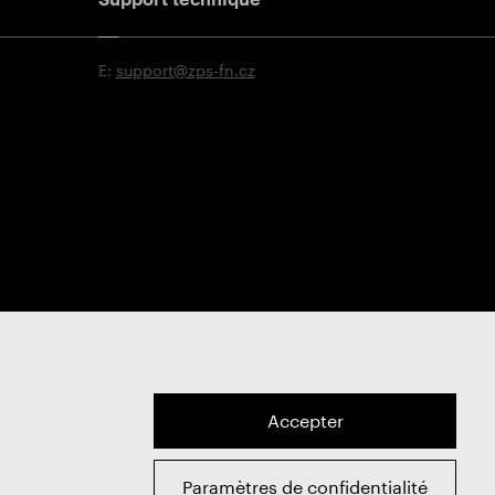
E:
support@zps-fn.cz
Accepter
Paramètres de confidentialité