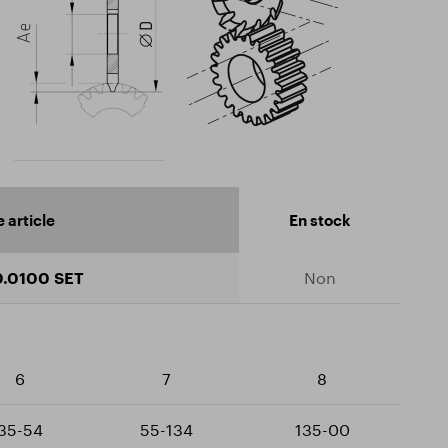
 article
En stock
.0100 SET
Non
6
7
8
35-54
55-134
135-00