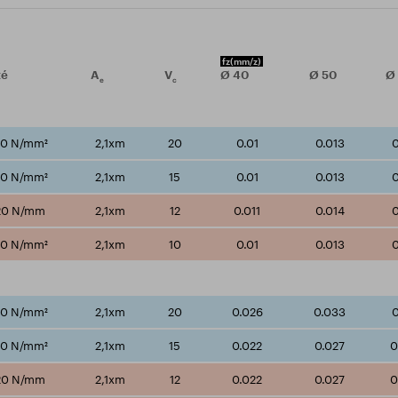
fz
(mm/z)
té
A
V
Ø
40
Ø
50
Ø
e
c
00 N/mm²
2,1xm
20
0.01
0.013
0
50 N/mm²
2,1xm
15
0.01
0.013
0
20 N/mm
2,1xm
12
0.011
0.014
0
00 N/mm²
2,1xm
10
0.01
0.013
0
00 N/mm²
2,1xm
20
0.026
0.033
0
50 N/mm²
2,1xm
15
0.022
0.027
0
20 N/mm
2,1xm
12
0.022
0.027
0