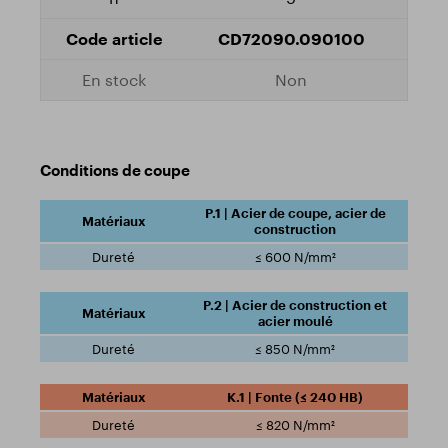
CD72090.090100
Non
Conditions de coupe
P.1 | Acier de coupe, acier de
construction
≤ 600 N/mm²
P.2 | Acier de construction et
acier moulé
≤ 850 N/mm²
K.1 | Fonte (≤ 240 HB)
≤ 820 N/mm²