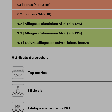
K.1 | Fonte (≤ 240 HB)
K.2 | Fonte (≤ 240 HB)
N.2 | Alliages d'aluminium Al-Si (Si ≤ 12%)
N.3 | Alliages d'aluminium Al-Si (Si > 12%)
N.4 | Cuivre, alliages de cuivre, laiton, bronze
Attributs du produit
Tap entries
Fil de vis
Filetage métrique fin ISO