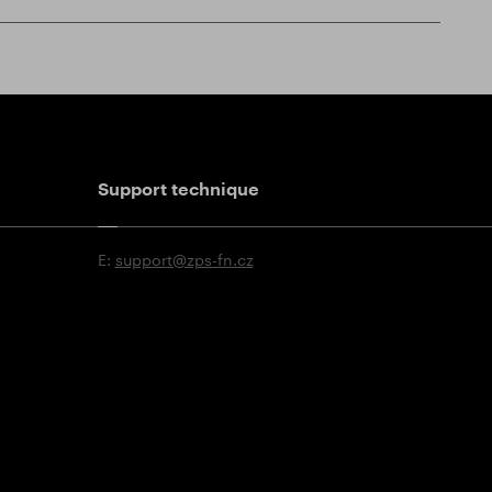
Support technique
E:
support@zps-fn.cz