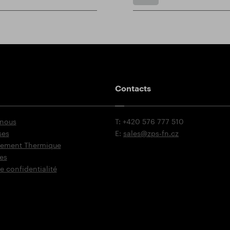
Contacts
 nous
T: +420 576 777 510
ses
E:
sales@zps-fn.cz
itement Thermique
es
e confidentialité