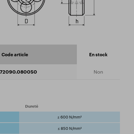
Code article
En stock
72090.080050
Non
Dureté
≤ 600 N/mm²
≤ 850 N/mm²