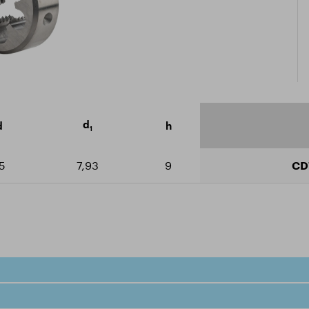
icate ISO 9001:2015
arger le catalogue
d
d
h
1
5
7,93
9
CD