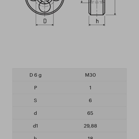
M30
1
6
65
29,88
18