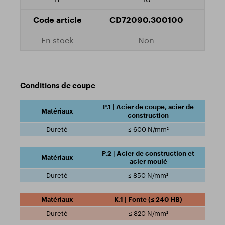
CD72090.300100
Non
Conditions de coupe
P.1 | Acier de coupe, acier de
construction
≤ 600 N/mm²
P.2 | Acier de construction et
acier moulé
≤ 850 N/mm²
K.1 | Fonte (≤ 240 HB)
≤ 820 N/mm²