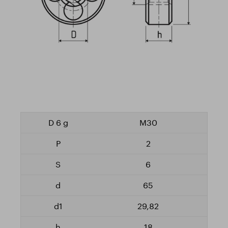
M30
2
6
65
29,82
18