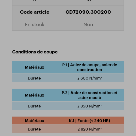
CD72090.300200
Non
Conditions de coupe
P.1 | Acier de coupe, acier de
construction
≤ 600 N/mm²
P.2 | Acier de construction et
acier moulé
≤ 850 N/mm²
K.1 | Fonte (≤ 240 HB)
≤ 820 N/mm²