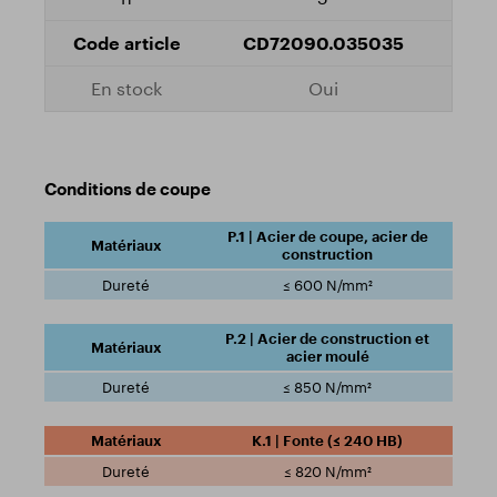
CD72090.035035
Oui
Conditions de coupe
P.1 | Acier de coupe, acier de
construction
≤ 600 N/mm²
P.2 | Acier de construction et
acier moulé
≤ 850 N/mm²
K.1 | Fonte (≤ 240 HB)
≤ 820 N/mm²