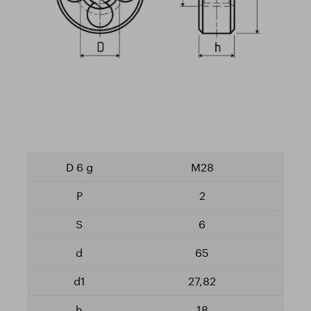
M28
2
6
65
27,82
18