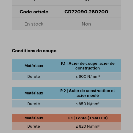
CD72090.280200
Non
Conditions de coupe
P.1 | Acier de coupe, acier de
construction
≤ 600 N/mm²
P.2 | Acier de construction et
acier moulé
≤ 850 N/mm²
K.1 | Fonte (≤ 240 HB)
≤ 820 N/mm²