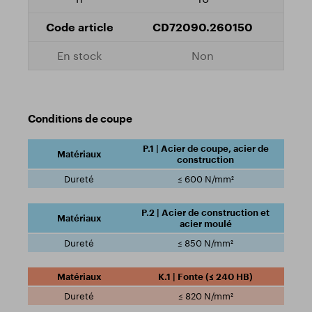
CD72090.260150
Non
Conditions de coupe
P.1 | Acier de coupe, acier de
construction
≤ 600 N/mm²
P.2 | Acier de construction et
acier moulé
≤ 850 N/mm²
K.1 | Fonte (≤ 240 HB)
≤ 820 N/mm²