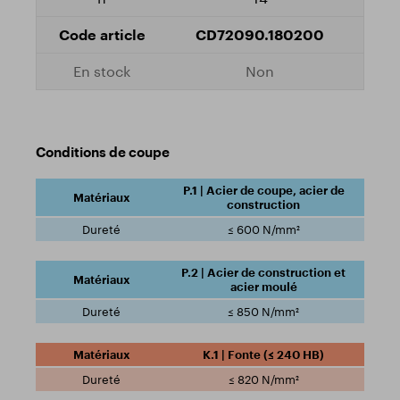
CD72090.180200
Non
Conditions de coupe
P.1 | Acier de coupe, acier de
construction
≤ 600 N/mm²
P.2 | Acier de construction et
acier moulé
≤ 850 N/mm²
K.1 | Fonte (≤ 240 HB)
≤ 820 N/mm²