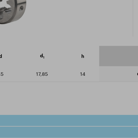
icate ISO 9001:2015
arger le catalogue
d
d
h
1
45
17,85
14