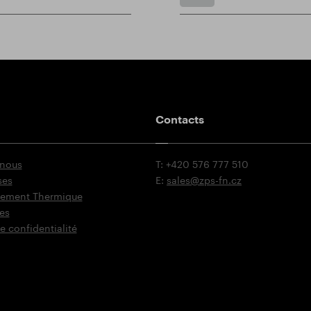
Contacts
 nous
T: +420 576 777 510
ses
E:
sales@zps-fn.cz
itement Thermique
es
e confidentialité