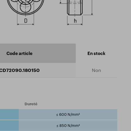
Code article
En stock
CD72090.180150
Non
Dureté
≤ 600 N/mm²
≤ 850 N/mm²