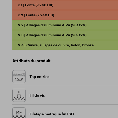
K.1 | Fonte (≤ 240 HB)
K.2 | Fonte (≤ 240 HB)
N.2 | Alliages d'aluminium Al-Si (Si ≤ 12%)
N.3 | Alliages d'aluminium Al-Si (Si > 12%)
N.4 | Cuivre, alliages de cuivre, laiton, bronze
Attributs du produit
Tap entries
Fil de vis
Filetage métrique fin ISO