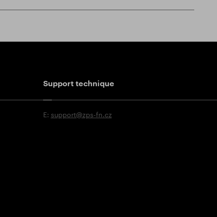
Support technique
E:
support@zps-fn.cz