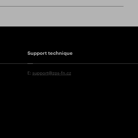
Support technique
E:
support@zps-fn.cz