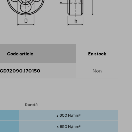
Code article
En stock
CD72090.170150
Non
Dureté
≤ 600 N/mm²
≤ 850 N/mm²