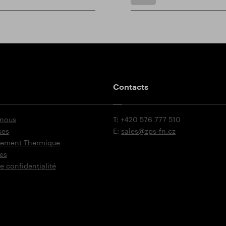
Contacts
 nous
T: +420 576 777 510
ses
E:
sales@zps-fn.cz
itement Thermique
es
e confidentialité