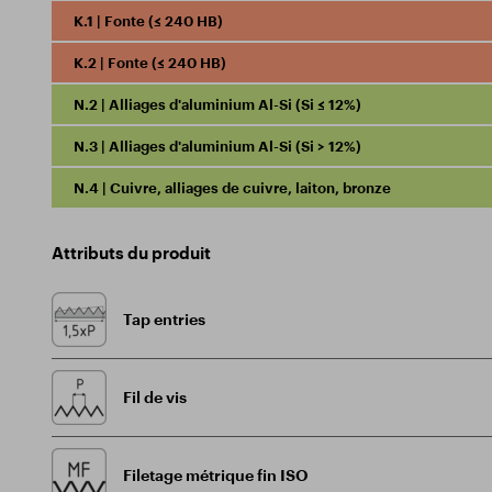
K.1 | Fonte (≤ 240 HB)
K.2 | Fonte (≤ 240 HB)
N.2 | Alliages d'aluminium Al-Si (Si ≤ 12%)
N.3 | Alliages d'aluminium Al-Si (Si > 12%)
N.4 | Cuivre, alliages de cuivre, laiton, bronze
Attributs du produit
Tap entries
Fil de vis
Filetage métrique fin ISO