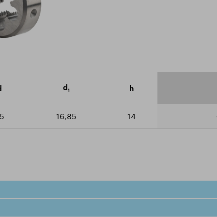
icate ISO 9001:2015
arger le catalogue
d
d
h
1
5
16,85
14