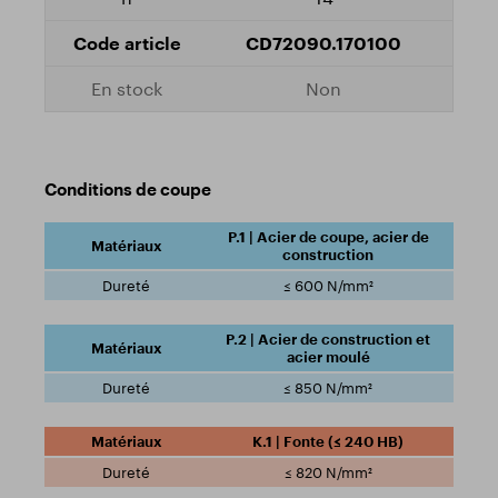
CD72090.170100
Non
Conditions de coupe
P.1 | Acier de coupe, acier de
construction
≤ 600 N/mm²
P.2 | Acier de construction et
acier moulé
≤ 850 N/mm²
K.1 | Fonte (≤ 240 HB)
≤ 820 N/mm²