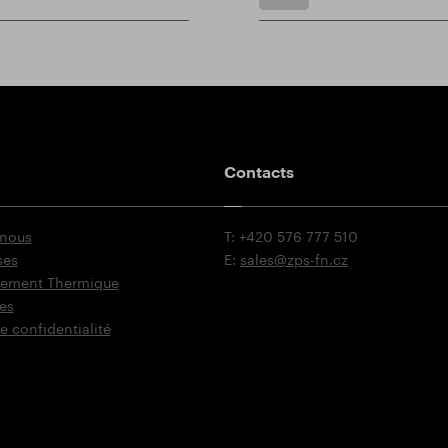
Contacts
 nous
T: +420 576 777 510
ses
E:
sales@zps-fn.cz
itement Thermique
es
e confidentialité