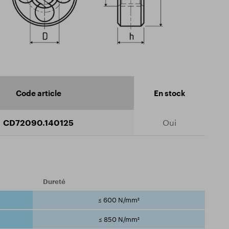
Code article
En stock
CD72090.140125
Oui
Dureté
≤ 600 N/mm²
≤ 850 N/mm²