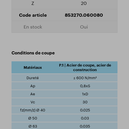
20
853270.060080
Oui
Conditions de coupe
P.1 | Acier de coupe, acier de
construction
≤ 600 N/mm²
0,8xS
1xD
30
0.025
0.03
0.035