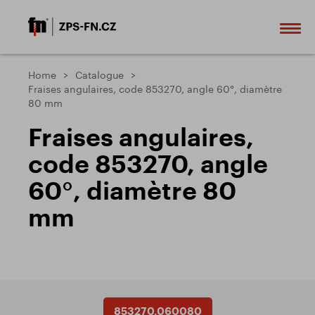
Home
Catalogue
Fraises angulaires, code 853270, angle 60°, diamètre
80 mm
Fraises angulaires,
code 853270, angle
60°, diamètre 80
mm
853270.060080