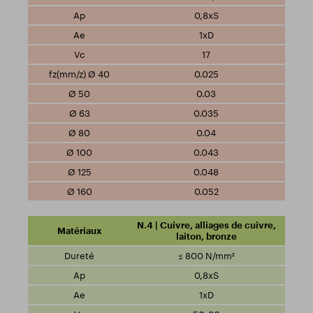
0,8xS
1xD
17
0.025
0.03
0.035
0.04
0.043
0.048
0.052
N.4 | Cuivre, alliages de cuivre,
laiton, bronze
≤ 800 N/mm²
0,8xS
1xD