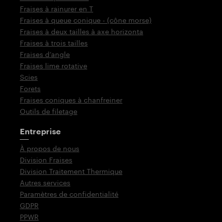
Fraises à rainurer en T
Fraises à queue conique - (cône morse)
Fraises à deux tailles à axe horizonta
Fraises à trois tailles
Fraises d‘angle
Fraises lime rotative
Scies
Forets
Fraises coniques à chanfreiner
Outils de filetage
Entreprise
À propos de nous
Division Fraises
Division Traitement Thermique
Autres services
Paramètres de confidentialité
GDPR
PPWR