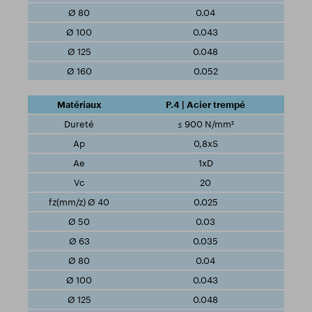
0.04
0.043
0.048
0.052
P.4 | Acier trempé
≤ 900 N/mm²
0,8xS
1xD
20
0.025
0.03
0.035
0.04
0.043
0.048