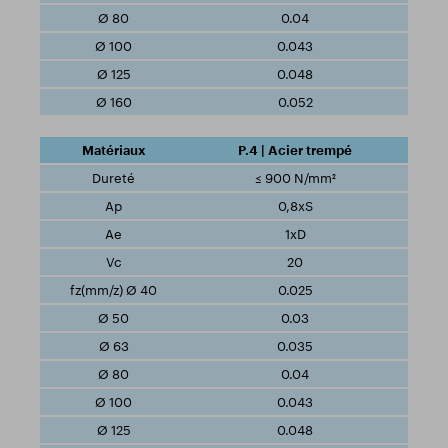
0.04
0.043
0.048
0.052
P.4 | Acier trempé
≤ 900 N/mm²
0,8xS
1xD
20
0.025
0.03
0.035
0.04
0.043
0.048