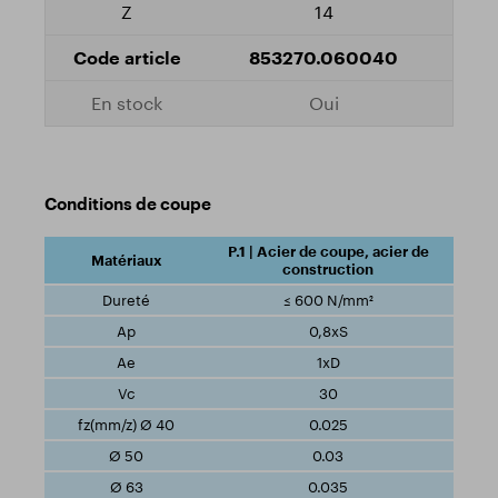
14
853270.060040
Oui
Conditions de coupe
P.1 | Acier de coupe, acier de
construction
≤ 600 N/mm²
0,8xS
1xD
30
0.025
0.03
0.035