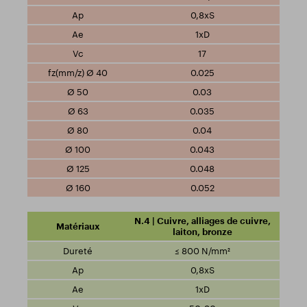
0,8xS
1xD
17
0.025
0.03
0.035
0.04
0.043
0.048
0.052
N.4 | Cuivre, alliages de cuivre,
laiton, bronze
≤ 800 N/mm²
0,8xS
1xD