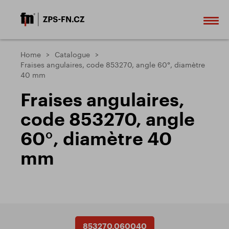
Home
Catalogue
Fraises angulaires, code 853270, angle 60°, diamètre
40 mm
Fraises angulaires,
code 853270, angle
60°, diamètre 40
mm
853270.060040