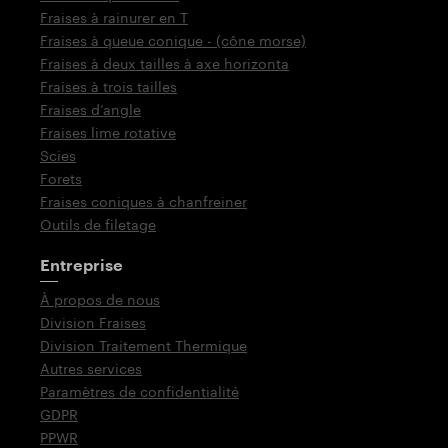
Fraises à rainurer en T
Fraises à queue conique - (cône morse)
Fraises à deux tailles à axe horizonta
Fraises à trois tailles
Fraises d‘angle
Fraises lime rotative
Scies
Forets
Fraises coniques à chanfreiner
Outils de filetage
Entreprise
À propos de nous
Division Fraises
Division Traitement Thermique
Autres services
Paramètres de confidentialité
GDPR
PPWR