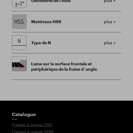
Géométrie de l'outil
plus +
Matériaux HSS
plus +
Type de N
plus +
Lame sur la surface frontale et
périphérique de la fraise d´angle.
Poteau indicateur
Catalogue
Fraises à queue HSS
Fraises à queue VHM