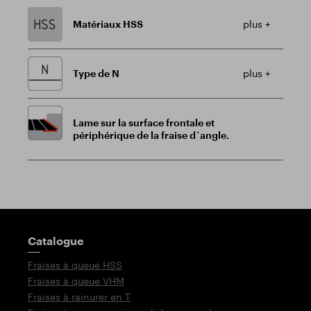
Matériaux HSS
plus +
Type de N
plus +
Lame sur la surface frontale et
périphérique de la fraise d´angle.
Poteau indicateur
Catalogue
Fraises à queue HSS
Fraises à queue VHM
Fraises à rainurer en T