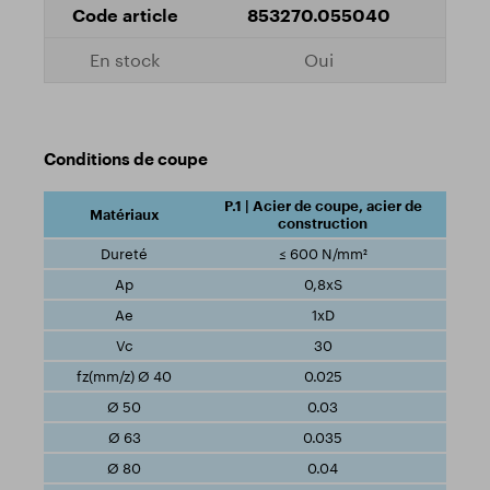
853270.055040
Oui
Conditions de coupe
P.1 | Acier de coupe, acier de
construction
≤ 600 N/mm²
0,8xS
1xD
30
0.025
0.03
0.035
0.04