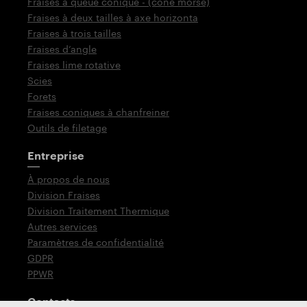
Fraises à queue conique - (cône morse)
Fraises à deux tailles à axe horizonta
Fraises à trois tailles
Fraises d‘angle
Fraises lime rotative
Scies
Forets
Fraises coniques à chanfreiner
Outils de filetage
Entreprise
À propos de nous
Division Fraises
Division Traitement Thermique
Autres services
Paramètres de confidentialité
GDPR
PPWR
Contacts