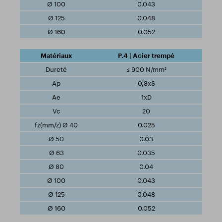
0.043
0.048
0.052
P.4 | Acier trempé
≤ 900 N/mm²
0,8xS
1xD
20
0.025
0.03
0.035
0.04
0.043
0.048
0.052