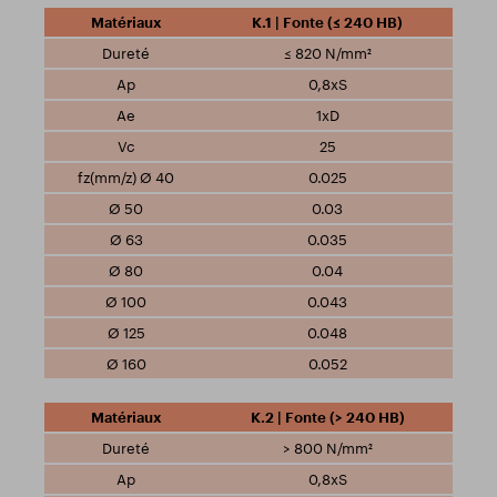
K.1 | Fonte (≤ 240 HB)
≤ 820 N/mm²
0,8xS
1xD
25
0.025
0.03
0.035
0.04
0.043
0.048
0.052
K.2 | Fonte (> 240 HB)
> 800 N/mm²
0,8xS