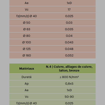
1xD
17
0.025
0.03
0.035
0.04
0.043
0.048
0.052
N.4 | Cuivre, alliages de cuivre,
laiton, bronze
≤ 800 N/mm²
0,8xS
1xD
50-90
0.025