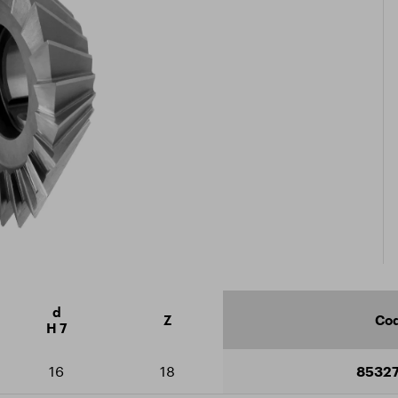
icate ISO 9001:2015
arger le catalogue
d
Z
Cod
H 7
16
18
8532