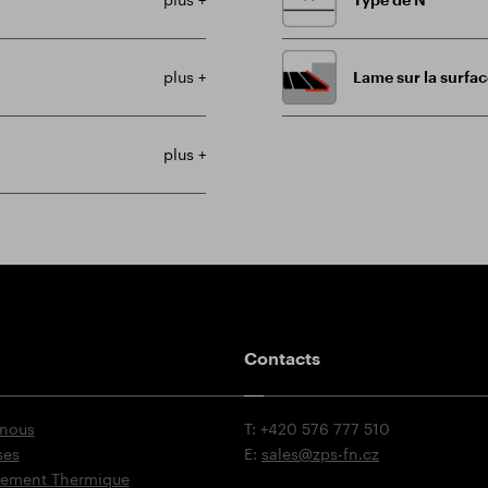
plus +
Lame sur la surfac
plus +
Contacts
 nous
T: +420 576 777 510
ses
E:
sales@zps-fn.cz
itement Thermique