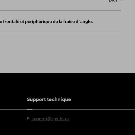
e frontale et périphérique de la fraise d´angle.
Support technique
E:
support@zps-fn.cz