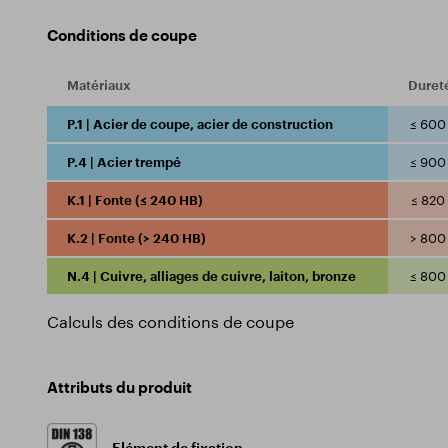
Conditions de coupe
Matériaux
Duret
P.1 | Acier de coupe, acier de construction
≤ 600
P.4 | Acier trempé
≤ 900
K.1 | Fonte (≤ 240 HB)
≤ 820
K.2 | Fonte (> 240 HB)
> 800
N.4 | Cuivre, alliages de cuivre, laiton, bronze
≤ 800
Calculs des conditions de coupe
Attributs du produit
Elément de fixation