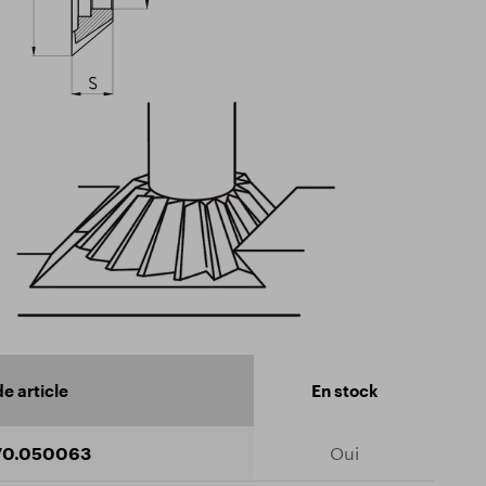
e article
En stock
70.050063
Oui