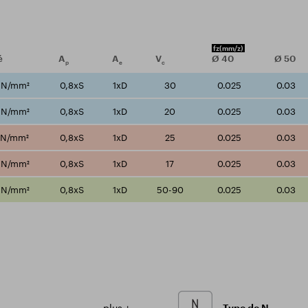
fz
(mm/z)
é
A
A
V
Ø
40
Ø
50
p
e
c
 N/mm²
0,8xS
1xD
30
0.025
0.03
 N/mm²
0,8xS
1xD
20
0.025
0.03
 N/mm²
0,8xS
1xD
25
0.025
0.03
 N/mm²
0,8xS
1xD
17
0.025
0.03
 N/mm²
0,8xS
1xD
50-90
0.025
0.03
plus +
Type de N