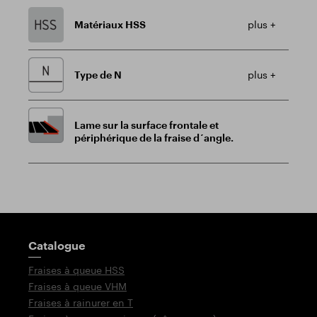
Matériaux HSS
plus +
Type de N
plus +
Lame sur la surface frontale et
périphérique de la fraise d´angle.
Poteau indicateur
Catalogue
Fraises à queue HSS
Fraises à queue VHM
Fraises à rainurer en T