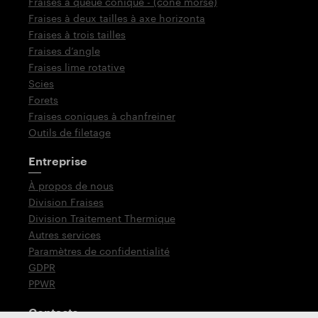
Fraises à queue conique - (cône morse)
Fraises à deux tailles à axe horizonta
Fraises à trois tailles
Fraises d‘angle
Fraises lime rotative
Scies
Forets
Fraises coniques à chanfreiner
Outils de filetage
Entreprise
À propos de nous
Division Fraises
Division Traitement Thermique
Autres services
Paramètres de confidentialité
GDPR
PPWR
Contacts