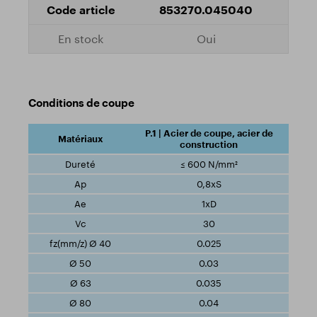
853270.045040
Oui
Conditions de coupe
P.1 | Acier de coupe, acier de
construction
≤ 600 N/mm²
0,8xS
1xD
30
0.025
0.03
0.035
0.04