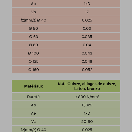
1xD
17
0.025
0.03
0.035
0.04
0.043
0.048
0.052
N.4 | Cuivre, alliages de cuivre,
laiton, bronze
≤ 800 N/mm²
0,8xS
1xD
50-90
0.025