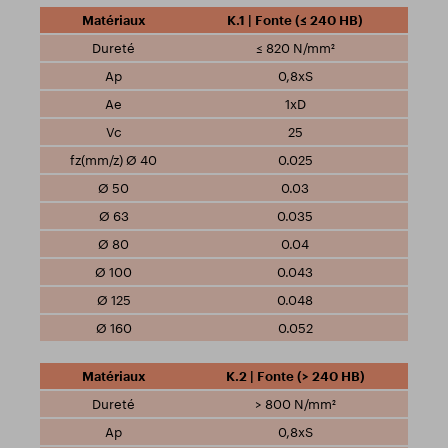
K.1 | Fonte (≤ 240 HB)
≤ 820 N/mm²
0,8xS
1xD
25
0.025
0.03
0.035
0.04
0.043
0.048
0.052
K.2 | Fonte (> 240 HB)
> 800 N/mm²
0,8xS