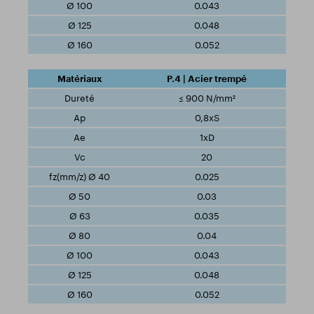
0.043
0.048
0.052
P.4 | Acier trempé
≤ 900 N/mm²
0,8xS
1xD
20
0.025
0.03
0.035
0.04
0.043
0.048
0.052