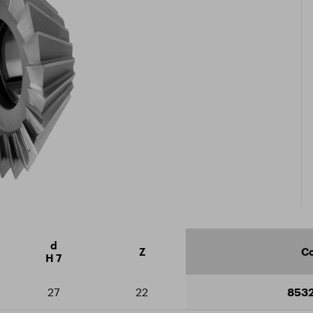
icate ISO 9001:2015
arger le catalogue
d
Z
Co
H 7
27
22
853