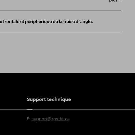
e frontale et périphérique de la fraise d´angle.
Support technique
E:
support@zps-fn.cz