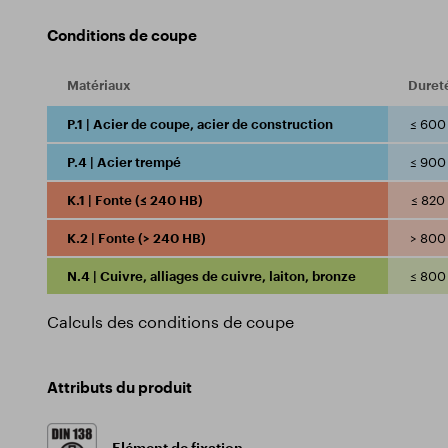
Conditions de coupe
Matériaux
Duret
P.1 | Acier de coupe, acier de construction
≤ 600
P.4 | Acier trempé
≤ 900
K.1 | Fonte (≤ 240 HB)
≤ 820
K.2 | Fonte (> 240 HB)
> 800
N.4 | Cuivre, alliages de cuivre, laiton, bronze
≤ 800
Calculs des conditions de coupe
Attributs du produit
Elément de fixation