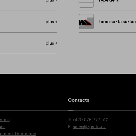
plus +
Lame sur la surfac
plus +
Contacts
 nous
T: +420 576 777 510
ses
E:
sales@zps-fn.cz
itement Thermique