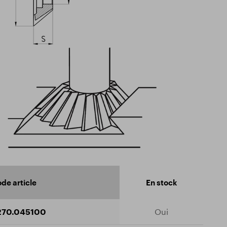
de article
En stock
270.045100
Oui