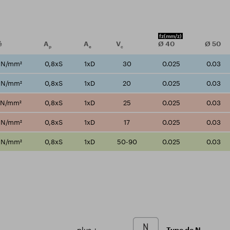
fz
(mm/z)
é
A
A
V
Ø
40
Ø
50
p
e
c
 N/mm²
0,8xS
1xD
30
0.025
0.03
 N/mm²
0,8xS
1xD
20
0.025
0.03
 N/mm²
0,8xS
1xD
25
0.025
0.03
 N/mm²
0,8xS
1xD
17
0.025
0.03
 N/mm²
0,8xS
1xD
50-90
0.025
0.03
plus +
Type de N