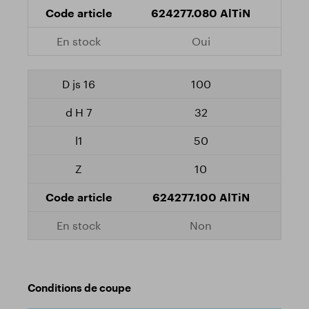
624277.080 AlTiN
Oui
100
32
50
10
624277.100 AlTiN
Non
Conditions de coupe