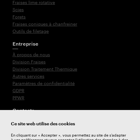
Fraises lime rotative
Scies
Forets
Fraises coniques à chanfreiner
Outils de filetage
Entreprise
À propos de nous
Division Fraises
Division Traitement Thermique
Autres services
Paramètres de confidentialité
GDPR
PPWR
Contacts
T: +420 576 777 510
Ce site web utilise des cookies
E:
sales@zps-fn.cz
En cliquant sur « Accepter », vous permettez au site de s’adapter
à vos préférences et vous acceptez l’utilisation des données à des