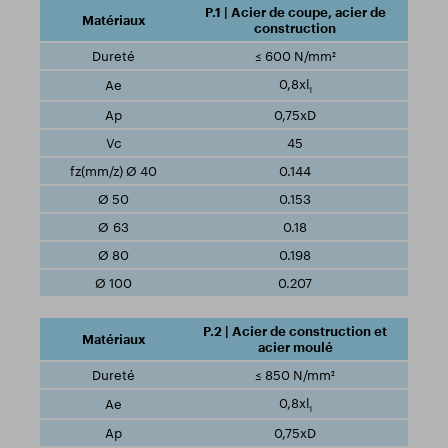
P.1 | Acier de coupe, acier de
construction
≤ 600 N/mm²
0,8xl
1
0,75xD
45
0.144
0.153
0.18
0.198
0.207
P.2 | Acier de construction et
acier moulé
≤ 850 N/mm²
0,8xl
1
0,75xD