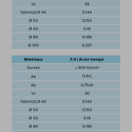
39
0.144
0.153
0.18
0.198
0.207
P.4 | Acier trempé
≤ 900 N/mm²
0,8xl
1
0,75xD
30
0.144
0.153
0.18
0.198