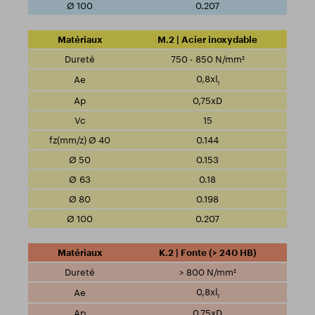
0.207
M.2 | Acier inoxydable
750 - 850 N/mm²
0,8xl
1
0,75xD
15
0.144
0.153
0.18
0.198
0.207
K.2 | Fonte (> 240 HB)
> 800 N/mm²
0,8xl
1
0,75xD