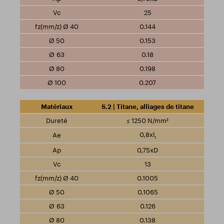
25
0.144
0.153
0.18
0.198
0.207
S.2 | Titane, alliages de titane
≤ 1250 N/mm²
0,8xl
1
0,75xD
13
0.1005
0.1065
0.126
0.138