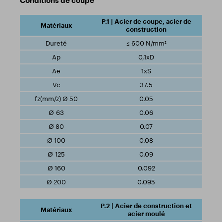
P.1 | Acier de coupe, acier de
construction
≤ 600 N/mm²
0,1xD
1xS
37.5
0.05
0.06
0.07
0.08
0.09
0.092
0.095
P.2 | Acier de construction et
acier moulé