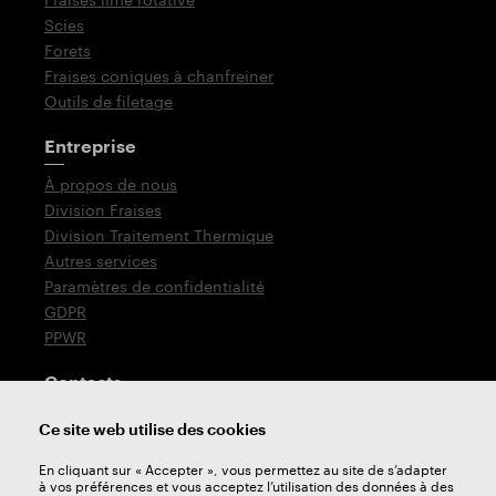
Scies
Forets
Fraises coniques à chanfreiner
Outils de filetage
Entreprise
À propos de nous
Division Fraises
Division Traitement Thermique
Autres services
Paramètres de confidentialité
GDPR
PPWR
Contacts
T: +420 576 777 510
Ce site web utilise des cookies
E:
sales@zps-fn.cz
En cliquant sur « Accepter », vous permettez au site de s’adapter
à vos préférences et vous acceptez l’utilisation des données à des
Support technique