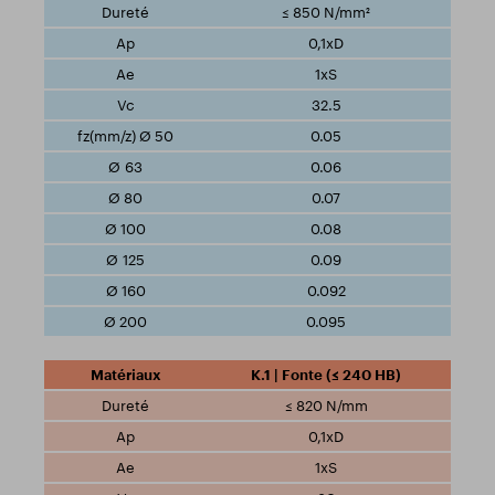
≤ 850 N/mm²
0,1xD
1xS
32.5
0.05
0.06
0.07
0.08
0.09
0.092
0.095
K.1 | Fonte (≤ 240 HB)
≤ 820 N/mm
0,1xD
1xS