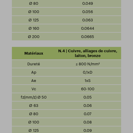
0.049
0.056
0.063
0.0644
0.0665
N.4 | Cuivre, alliages de cuivre,
laiton, bronze
≤ 800 N/mm²
0,1xD
1xS
60-100
0.05
0.06
0.07
0.08
0.09