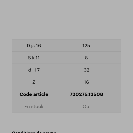
125
8
32
16
720275.12508
Oui
Conditions de coupe