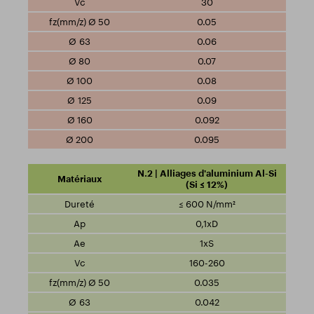
30
0.05
0.06
0.07
0.08
0.09
0.092
0.095
N.2 | Alliages d'aluminium Al-Si
(Si ≤ 12%)
≤ 600 N/mm²
0,1xD
1xS
160-260
0.035
0.042