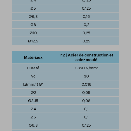
0,125
0,125
0,16
0,2
0,25
0,25
P.2 | Acier de construction et
acier moulé
≤ 850 N/mm²
30
0,016
0,05
0,08
0,1
0,1
0,125