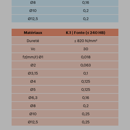
0,16
0,2
0,2
K.1 | Fonte (≤ 240 HB)
≤ 820 N/mm²
30
0,018
0,063
0,1
0,125
0,125
0,16
0,2
0,25
0,25