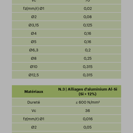
70
0,02
0,08
0,125
0,16
0,16
0,2
0,25
0,315
0,315
N.3 | Alliages d'aluminium Al-Si
(Si > 12%)
≤ 600 N/mm²
36
0,016
0,05