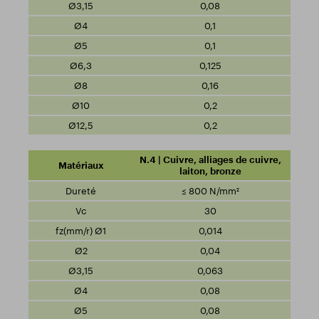
0,08
0,1
0,1
0,125
0,16
0,2
0,2
N.4 | Cuivre, alliages de cuivre,
laiton, bronze
≤ 800 N/mm²
30
0,014
0,04
0,063
0,08
0,08