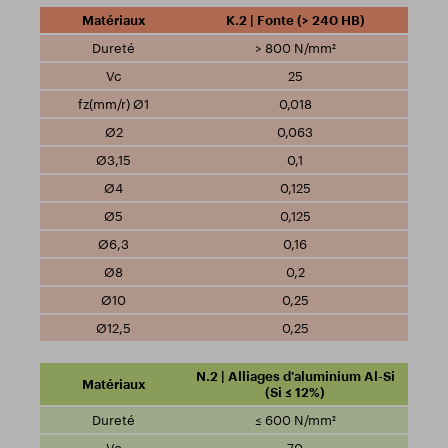
K.2 | Fonte (> 240 HB)
> 800 N/mm²
25
0,018
0,063
0,1
0,125
0,125
0,16
0,2
0,25
0,25
N.2 | Alliages d'aluminium Al-Si
(Si ≤ 12%)
≤ 600 N/mm²