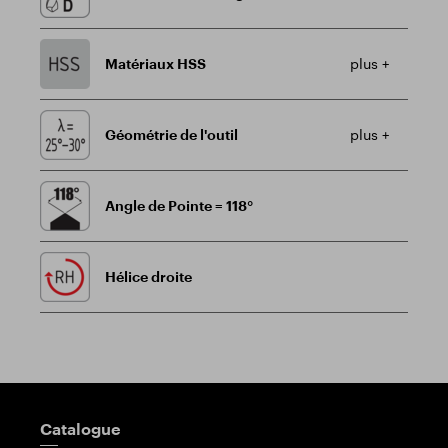
Matériaux HSS
plus +
Géométrie de l'outil
plus +
Angle de Pointe = 118°
Hélice droite
Poteau indicateur
Catalogue