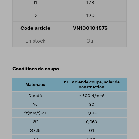
178
120
VN10010.1575
Oui
Conditions de coupe
P.1 | Acier de coupe, acier de
construction
≤ 600 N/mm²
30
0,018
0,063
0,1