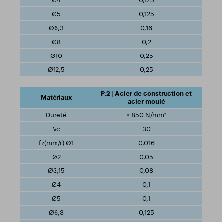
0,125
0,125
0,16
0,2
0,25
0,25
P.2 | Acier de construction et
acier moulé
≤ 850 N/mm²
30
0,016
0,05
0,08
0,1
0,1
0,125