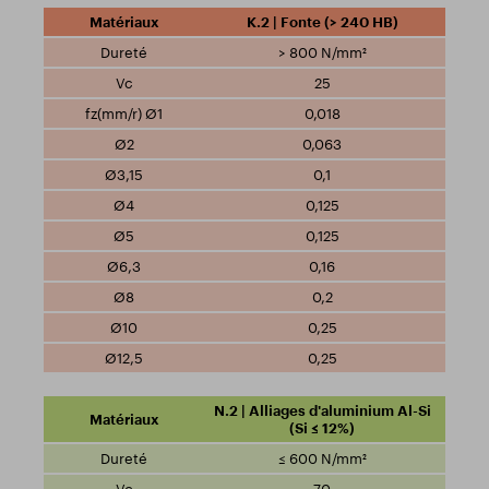
K.2 | Fonte (> 240 HB)
> 800 N/mm²
25
0,018
0,063
0,1
0,125
0,125
0,16
0,2
0,25
0,25
N.2 | Alliages d'aluminium Al-Si
(Si ≤ 12%)
≤ 600 N/mm²