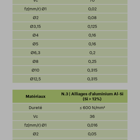
70
0,02
0,08
0,125
0,16
0,16
0,2
0,25
0,315
0,315
N.3 | Alliages d'aluminium Al-Si
(Si > 12%)
≤ 600 N/mm²
36
0,016
0,05