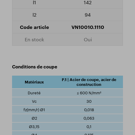
142
94
VN10010.1110
Oui
Conditions de coupe
P.1 | Acier de coupe, acier de
construction
≤ 600 N/mm²
30
0,018
0,063
0,1