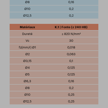
0,16
0,2
0,2
K.1 | Fonte (≤ 240 HB)
≤ 820 N/mm²
30
0,018
0,063
0,1
0,125
0,125
0,16
0,2
0,25
0,25