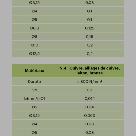
0,08
0,1
0,1
0,125
0,16
0,2
0,2
N.4 | Cuivre, alliages de cuivre,
laiton, bronze
≤ 800 N/mm²
30
0,014
0,04
0,063
0,08
0,08