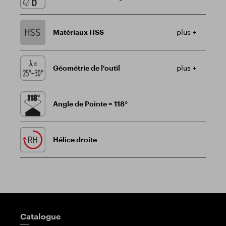
Matériaux HSS
plus +
Géométrie de l'outil
plus +
Angle de Pointe = 118°
Hélice droite
Poteau indicateur
Catalogue