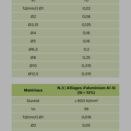
70
0,02
0,08
0,125
0,16
0,16
0,2
0,25
0,315
0,315
N.3 | Alliages d'aluminium Al-Si
(Si > 12%)
≤ 600 N/mm²
36
0,016
0,05