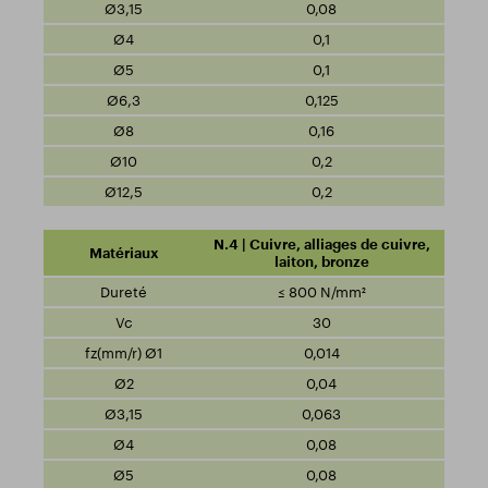
0,08
0,1
0,1
0,125
0,16
0,2
0,2
N.4 | Cuivre, alliages de cuivre,
laiton, bronze
≤ 800 N/mm²
30
0,014
0,04
0,063
0,08
0,08