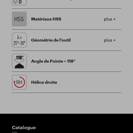
Matériaux HSS
plus +
Géométrie de l'outil
plus +
Angle de Pointe = 118°
Hélice droite
Poteau indicateur
Catalogue