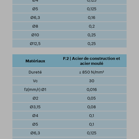
0,125
0,125
0,16
0,2
0,25
0,25
P.2 | Acier de construction et
acier moulé
≤ 850 N/mm²
30
0,016
0,05
0,08
0,1
0,1
0,125