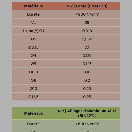
K.2 | Fonte (> 240 HB)
> 800 N/mm²
25
0,018
0,063
0,1
0,125
0,125
0,16
0,2
0,25
0,25
N.2 | Alliages d'aluminium Al-Si
(Si ≤ 12%)
≤ 600 N/mm²