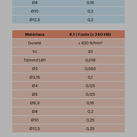
0,16
0,2
0,2
K.1 | Fonte (≤ 240 HB)
≤ 820 N/mm²
30
0,018
0,063
0,1
0,125
0,125
0,16
0,2
0,25
0,25